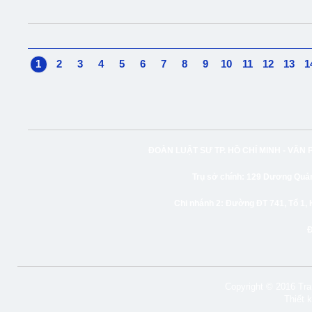
1
2
3
4
5
6
7
8
9
10
11
12
13
1
ĐOÀN LUẬT SƯ TP. HỒ CHÍ MINH -
VĂN 
Trụ sở chính:
129 Dương Quảng
Chi nhánh 2:
Đường ĐT 741, Tổ 1, 
Copyright © 2016 Tran
Thiết 