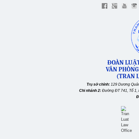
ĐOÀN LUẬT
VĂN PHÒNG
(TRAN L
Trụ sở chính:
129 Dương Quản
Chi nhánh 2:
Đường ĐT 741, Tổ 1, 
Đ