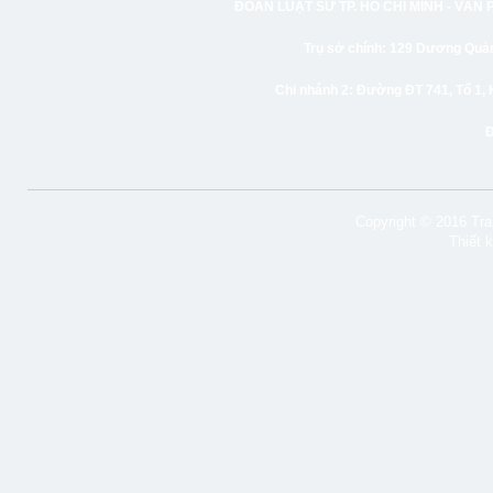
ĐOÀN LUẬT SƯ TP. HỒ CHÍ MINH -
VĂN 
Trụ sở chính:
129 Dương Quảng
Chi nhánh 2:
Đường ĐT 741, Tổ 1, 
Copyright © 2016 Tran
Thiết 