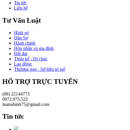
Tin tức
Liên hệ
Tư Vấn Luật
Hình sự
Dân Sự
Hành chính
Hôn nhân và gia đình
Đất đai
Thừa kế - Di chúc
Lao động
Thương mại - Sở hữu trí tuệ
HỔ TRỢ TRỰC TUYẾN
(08) 22144773
0972.975.522
luatsubinh75@gmail.com
Tin tức