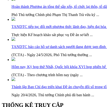
Hoàn thành Phương án tổng thể sắp xếp, tổ chức lại thôn, tổ d
Phó Thủ tướng Chính phủ Phạm Thị Thanh Trà vừa ký ...
TANDTC tiếp tục đổi mới phương thức lãnh đạo, hiện đại hóa 
Thực hiện Kế hoạch khảo sát phục vụ Đề án sơ kết ...
TANDTC báo cáo hồ sơ danh sách người đang được tạm đình ch
(TCTA) - Ngày 24/5/2026, Phó Thủ tướng thường ...
Hôm nay, Kỳ họp thứ Nhất, Quốc hội khóa XVI họp phiên bế
(TCTA) - Theo chương trình hôm nay (ngày ...
Thành lập Ban Chỉ đạo triển khai Đề án chuyển đổi số trong tố 
Ngày 20/4/2026, Thủ tướng Chính phủ đã ban hành ...
THỐNG KÊ TRUY CẬP