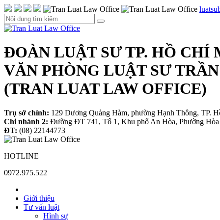
luats
ĐOÀN LUẬT SƯ TP. HỒ CHÍ
VĂN PHÒNG LUẬT SƯ TRẦN
(TRAN LUAT LAW OFFICE)
Trụ sở chính:
129 Dương Quảng Hàm, phường Hạnh Thông, TP. H
Chi nhánh 2:
Đường ĐT 741, Tổ 1, Khu phố An Hòa, Phường Hòa 
ĐT:
(08) 22144773
HOTLINE
0972.975.522
Giới thiệu
Tư vấn luật
Hình sự