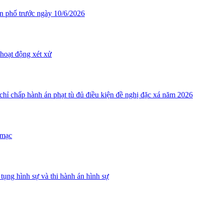
ân phố trước ngày 10/6/2026
hoạt động xét xử
ỉ chấp hành án phạt tù đủ điều kiện đề nghị đặc xá năm 2026
 mạc
tụng hình sự và thi hành án hình sự