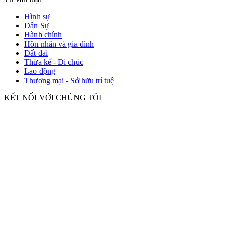
Hình sự
Dân Sự
Hành chính
Hôn nhân và gia đình
Đất đai
Thừa kế - Di chúc
Lao động
Thương mại - Sở hữu trí tuệ
KẾT NỐI VỚI CHÚNG TÔI