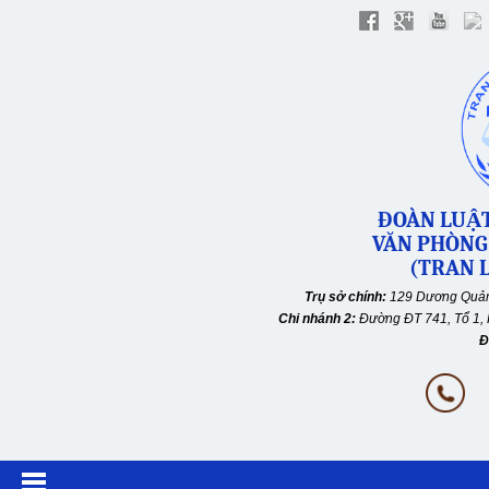
ĐOÀN LUẬT
VĂN PHÒNG
(TRAN L
Trụ sở chính:
129 Dương Quản
Chi nhánh 2:
Đường ĐT 741, Tổ 1, 
Đ