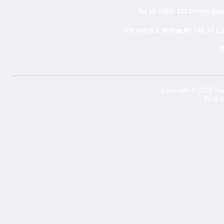
Trụ sở chính:
129 Dương Quảng
Chi nhánh 2:
Đường ĐT 741, Tổ 1, 
Copyright © 2016 Tran
Thiết 