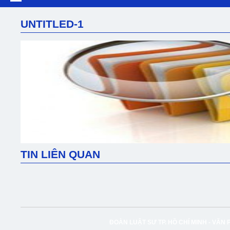
UNTITLED-1
TIN LIÊN QUAN
ĐOÀN LUẬT SƯ TP. HỒ CHÍ MINH -
VĂN 