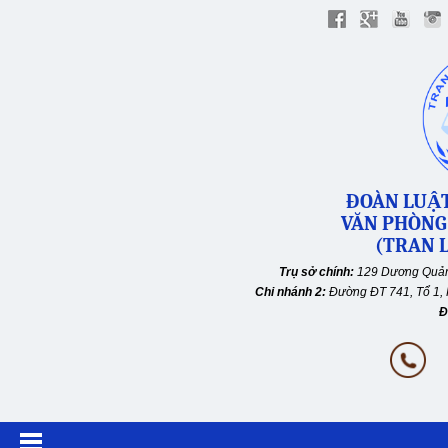
ĐOÀN LUẬT
VĂN PHÒNG
(TRAN L
Trụ sở chính:
129 Dương Quản
Chi nhánh 2:
Đường ĐT 741, Tổ 1, 
Đ