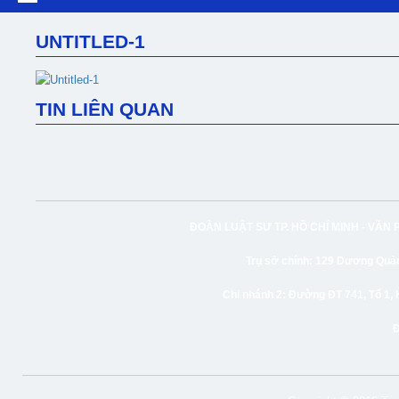
UNTITLED-1
TIN LIÊN QUAN
ĐOÀN LUẬT SƯ TP. HỒ CHÍ MINH -
VĂN 
Trụ sở chính:
129 Dương Quảng
Chi nhánh 2:
Đường ĐT 741, Tổ 1, 