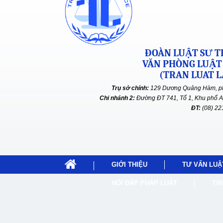
ĐOÀN LUẬT SƯ TP
VĂN PHÒNG LUẬT
(TRAN LUAT L
Trụ sở chính:
129 Dương Quảng Hàm, ph
Chi nhánh 2:
Đường ĐT 741, Tổ 1, Khu phố A
ĐT:
(08) 2
GIỚI THIỆU
TƯ VẤN LUẬ
HỎI ĐÁP PHÁP LUẬT
TI