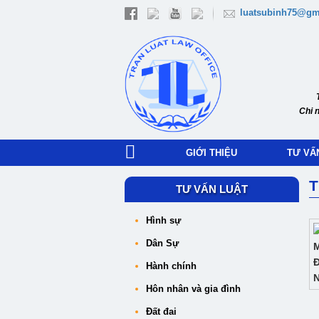
luatsubinh75@gm
Chi 
GIỚI THIỆU
TƯ VẤ
T
TƯ VẤN LUẬT
Hình sự
Dân Sự
Hành chính
Hôn nhân và gia đình
Đất đai