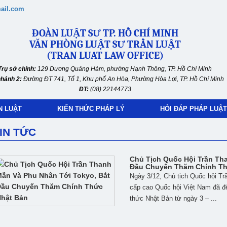
ail.com
ĐOÀN LUẬT SƯ TP. HỒ CHÍ MINH
VĂN PHÒNG LUẬT SƯ TRẦN LUẬT
(TRAN LUAT LAW OFFICE)
Trụ sở chính:
129 Dương Quảng Hàm, phường Hạnh Thông, TP. Hồ Chí Minh
nhánh 2:
Đường ĐT 741, Tổ 1, Khu phố An Hòa, Phường Hòa Lợi, TP. Hồ Chí Minh
ĐT:
(08) 22144773
N LUẬT
KIẾN THỨC PHÁP LÝ
HỎI ĐÁP PHÁP LUẬT
IN TỨC
Chủ Tịch Quốc Hội Trần Th
Đầu Chuyến Thăm Chính Th
Ngày 3/12, Chủ tịch Quốc hội T
cấp cao Quốc hội Việt Nam đã đ
thức Nhật Bản từ ngày 3 – ...