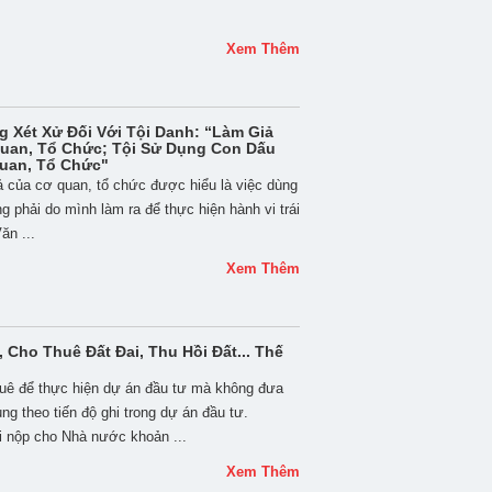
Xem Thêm
 Xét Xử Đối Với Tội Danh: “Làm Giả
Quan, Tổ Chức; Tội Sử Dụng Con Dấu
Quan, Tổ Chức"
iả của cơ quan, tổ chức được hiểu là việc dùng
ông phải do mình làm ra để thực hiện hành vi trái
ăn ...
Xem Thêm
 Cho Thuê Đất Đai, Thu Hồi Đất... Thế
uê để thực hiện dự án đầu tư mà không đưa
g theo tiến độ ghi trong dự án đầu tư.
i nộp cho Nhà nước khoản ...
Xem Thêm