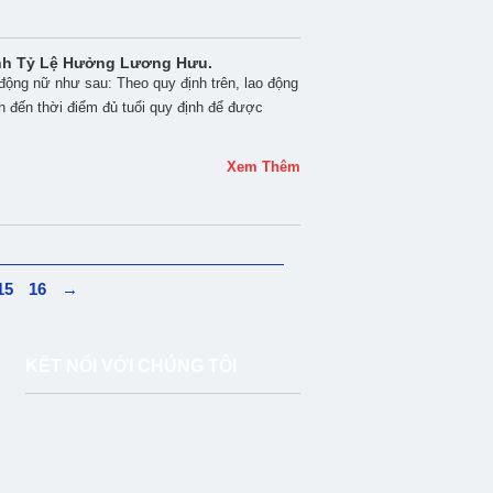
ính Tỷ Lệ Hưởng Lương Hưu.
 động nữ như sau: Theo quy định trên, lao động
 đến thời điểm đủ tuổi quy định để được
Xem Thêm
15
16
→
KẾT NỐI VỚI CHÚNG TÔI