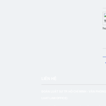
hư
LIÊN HỆ
ĐOÀN LUẬT SƯ TP. HỒ CHÍ MINH -
VĂN PHÒNG
LUAT LAW OFFICE)