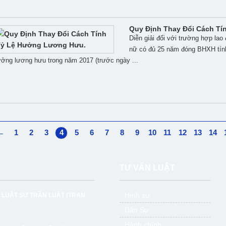
Quy Định Thay Đổi Cách T
Diễn giải đối với trường hợp lao
nữ có đủ 25 năm đóng BHXH tính
ởng lương hưu trong năm 2017 (trước ngày ...
←
1
2
3
4
5
6
7
8
9
10
11
12
13
14
TƯ VẤN LUẬT
Hình sự
 LUẬT SƯ TRẦN LUẬT
(TRAN
Dân Sự
Hành chính