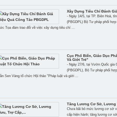
Xây Dựng Tiêu Chí Đánh G
- Ngày 14/5, tại TP. Biên Hoà, t
(PBGDPL) Bộ Tư pháp phối hợp 
ức Tọa đàm trao đổi về việc xây dựng tiêu chí ...
Cục Phổ Biến, Giáo Dục Ph
Và Giới Trẻ"
- Ngày 27/6, tại Vườn Quốc gia C
(PBGDPL), Bộ Tư pháp phối hợp 
ần Sen Vàng tổ chức Hội thảo "Pháp luật và giới ...
Tăng Lương Cơ Sở, Lương H
Chưa bãi bỏ mức lương cơ sở và 
cấp hiện hành; tăng lương cơ sở 