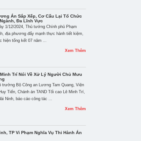
ơng Án Sắp Xếp, Cơ Cấu Lại Tổ Chức
Ngành, Đa Lĩnh Vực
gày 1/12/2024, Thủ tướng Chính phủ Phạm
h, địa phương đẩy mạnh thực hành tiết kiệm,
 hiện tổng kết 07 năm ...
Xem Thêm
Minh Trí Nói Về Xử Lý Người Chủ Mưu
ng
Bộ trưởng Bộ Công an Lương Tam Quang, Viện
uy Tiến, Chánh án TAND Tối cao Lê Minh Trí,
 Ninh, báo cáo công tác ...
Xem Thêm
ỉnh, TP Vi Phạm Nghĩa Vụ Thi Hành Án