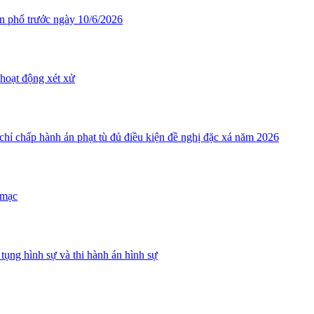
ân phố trước ngày 10/6/2026
hoạt động xét xử
ỉ chấp hành án phạt tù đủ điều kiện đề nghị đặc xá năm 2026
 mạc
tụng hình sự và thi hành án hình sự