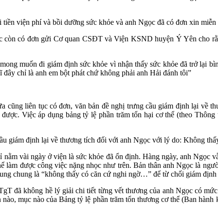
hại tiền viện phí và bồi dưỡng sức khỏe và anh Ngọc đã có đơn xin miễn
gọc còn có đơn gửi Cơ quan CSĐT và Viện KSND huyện Ý Yên cho rằng
 mong muốn đi giám định sức khỏe vì nhận thấy sức khỏe đã trở lại bì
ĩ đây chỉ là anh em bột phát chứ không phải anh Hải đánh tôi”
 cũng liên tục có đơn, văn bản đề nghị trưng cầu giám định lại về th
được. Việc áp dụng bảng tỷ lệ phần trăm tổn hại cơ thể (theo Thông
giám định lại về thương tích đối với anh Ngọc với lý do: Không thấy
 nằm vài ngày ở viện là sức khỏe đã ổn định. Hàng ngày, anh Ngọc vẫ
ể làm được công việc nặng nhọc như trên. Bản thân anh Ngọc là người 
hung chung là “không thấy có căn cứ nghi ngờ…” để từ chối giám định 
gT đã không hề lý giải chi tiết từng vết thương của anh Ngọc có mức tổ
 nào, mục nào của Bảng tỷ lệ phần trăm tổn thương cơ thể (Ban hành 