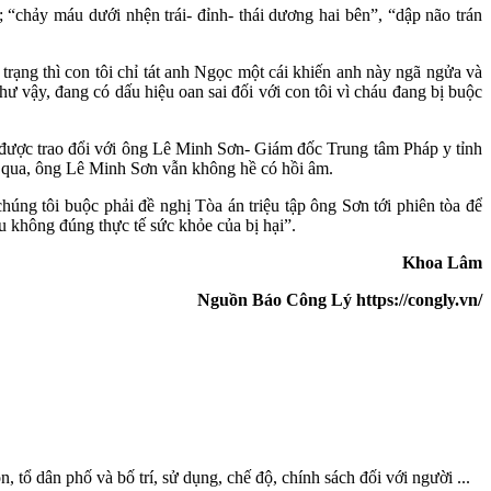
 “chảy máu dưới nhện trái- đỉnh- thái dương hai bên”, “dập não trán
trạng thì con tôi chỉ tát anh Ngọc một cái khiến anh này ngã ngửa và
Như vậy, đang có dấu hiệu oan sai đối với con tôi vì cháu đang bị buộc
hị được trao đổi với ông Lê Minh Sơn- Giám đốc Trung tâm Pháp y tỉnh
ôi qua, ông Lê Minh Sơn vẫn không hề có hồi âm.
ng tôi buộc phải đề nghị Tòa án triệu tập ông Sơn tới phiên tòa để
ầu không đúng thực tế sức khỏe của bị hại”.
Khoa Lâm
Nguồn Báo Công Lý https://congly.vn/
 dân phố và bố trí, sử dụng, chế độ, chính sách đối với người ...