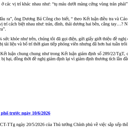
g ở các vị trí khác nhau như: “tụ máu dưới màng cứng vùng trán phải”;
đâu ra”, ông Dương Bá Công cho biết, “ theo Kết luận điều tra và Cáo 
vị trí cách biệt nhau như: trán, đỉnh, thái dương hai bên, cẳng tay…? 
ra”.
% sức khỏe như trên, chúng tôi đã gọi điện, gửi giấy giới thiệu đề ng
 tài liệu và bố trí thời gian tiếp phóng viên nhưng đã hơn hai tuần tr
Kết luận chung chung như trong Kết luận giám định số 289/22/TgT, chú
bị hại, đồng thời đề nghị giám định lại vì giám định thương tích lần đ
n phố trước ngày 10/6/2026
-TTg ngày 20/5/2026 của Thủ tướng Chính phủ về việc sắp xếp thôn, tổ