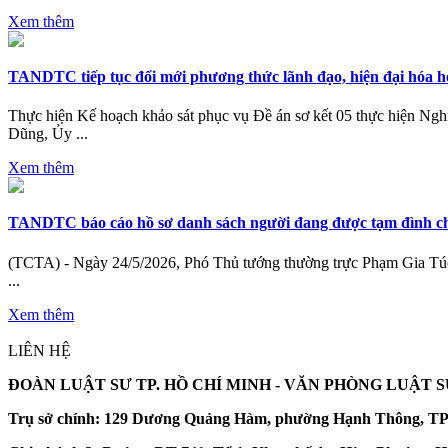
Xem thêm
TANDTC tiếp tục đổi mới phương thức lãnh đạo, hiện đại hóa h
Thực hiện Kế hoạch khảo sát phục vụ Đề án sơ kết 05 thực hiện N
Dũng, Ủy ...
Xem thêm
TANDTC báo cáo hồ sơ danh sách người đang được tạm đình chỉ
(TCTA) - Ngày 24/5/2026, Phó Thủ tướng thường trực Phạm Gia Túc, 
...
Xem thêm
LIÊN HỆ
ĐOÀN LUẬT SƯ TP. HỒ CHÍ MINH -
VĂN PHÒNG LUẬT 
Trụ sở chính:
129 Dương Quảng Hàm, phường Hạnh Thông, TP