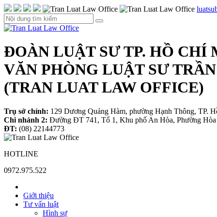
luats
ĐOÀN LUẬT SƯ TP. HỒ CHÍ
VĂN PHÒNG LUẬT SƯ TRẦN
(TRAN LUAT LAW OFFICE)
Trụ sở chính:
129 Dương Quảng Hàm, phường Hạnh Thông, TP. H
Chi nhánh 2:
Đường ĐT 741, Tổ 1, Khu phố An Hòa, Phường Hòa 
ĐT:
(08) 22144773
HOTLINE
0972.975.522
Giới thiệu
Tư vấn luật
Hình sự