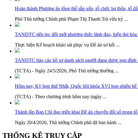
Hoàn thành Phương án tổng thể sắp xếp, tổ chức lại thôn, tổ d
Phó Thủ tướng Chính phủ Phạm Thị Thanh Trà vừa ký ...
TANDTC tiếp tục đổi mới phương thức lãnh đạo, hiện đại hóa 
Thực hiện Kế hoạch khảo sát phục vụ Đề án sơ kết ...
TANDTC báo cáo hồ sơ danh sách người đang được tạm đình ch
(TCTA) - Ngày 24/5/2026, Phó Thủ tướng thường ...
Hôm nay, Kỳ họp thứ Nhất, Quốc hội khóa XVI họp phiên bế
(TCTA) - Theo chương trình hôm nay (ngày ...
Thành lập Ban Chỉ đạo triển khai Đề án chuyển đổi số trong tố 
Ngày 20/4/2026, Thủ tướng Chính phủ đã ban hành ...
THỐNG KÊ TRUY CẬP