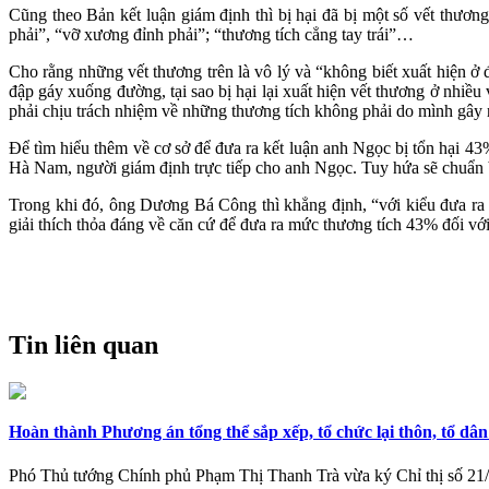
Cũng theo Bản kết luận giám định thì bị hại đã bị một số vết thươn
phải”, “vỡ xương đỉnh phải”; “thương tích cẳng tay trái”…
Cho rằng những vết thương trên là vô lý và “không biết xuất hiện ở 
đập gáy xuống đường, tại sao bị hại lại xuất hiện vết thương ở nhiều 
phải chịu trách nhiệm về những thương tích không phải do mình gây 
Để tìm hiểu thêm về cơ sở để đưa ra kết luận anh Ngọc bị tổn hại 43
Hà Nam, người giám định trực tiếp cho anh Ngọc. Tuy hứa sẽ chuẩn bị
Trong khi đó, ông Dương Bá Công thì khẳng định, “với kiểu đưa ra 
giải thích thỏa đáng về căn cứ để đưa ra mức thương tích 43% đối với 
Tin liên quan
Hoàn thành Phương án tổng thể sắp xếp, tổ chức lại thôn, tổ dâ
Phó Thủ tướng Chính phủ Phạm Thị Thanh Trà vừa ký Chỉ thị số 21/CT