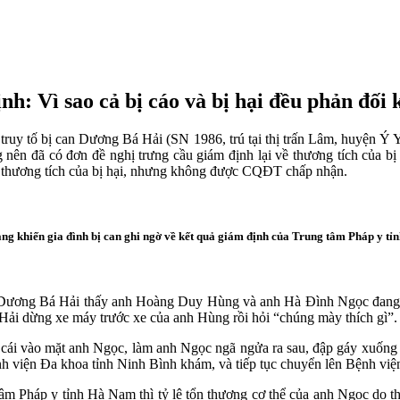
h: Vì sao cả bị cáo và bị hại đều phản đối 
y tố bị can Dương Bá Hải (SN 1986, trú tại thị trấn Lâm, huyện Ý Yên)
ng nên đã có đơn đề nghị trưng cầu giám định lại về thương tích của
ề thương tích của bị hại, nhưng không được CQĐT chấp nhận.
ng khiến gia đình bị can ghi ngờ về kết quả giám định của Trung tâm Pháp y tỉn
hì Dương Bá Hải thấy anh Hoàng Duy Hùng và anh Hà Đình Ngọc đang 
Hải dừng xe máy trước xe của anh Hùng rồi hỏi “chúng mày thích gì”.
t cái vào mặt anh Ngọc, làm anh Ngọc ngã ngửa ra sau, đập gáy xuống
viện Đa khoa tỉnh Ninh Bình khám, và tiếp tục chuyển lên Bệnh viện 
m Pháp y tỉnh Hà Nam thì tỷ lệ tổn thương cơ thể của anh Ngọc do thư