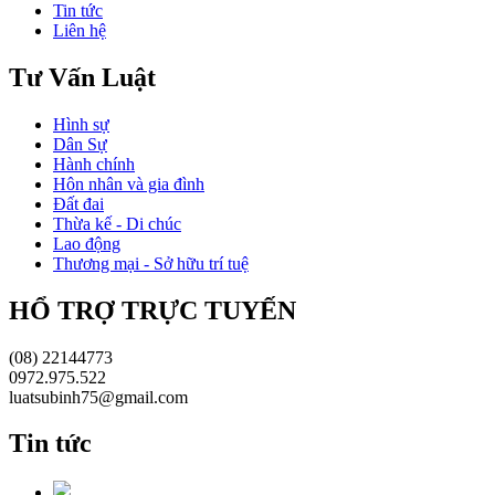
Tin tức
Liên hệ
Tư Vấn Luật
Hình sự
Dân Sự
Hành chính
Hôn nhân và gia đình
Đất đai
Thừa kế - Di chúc
Lao động
Thương mại - Sở hữu trí tuệ
HỔ TRỢ TRỰC TUYẾN
(08) 22144773
0972.975.522
luatsubinh75@gmail.com
Tin tức