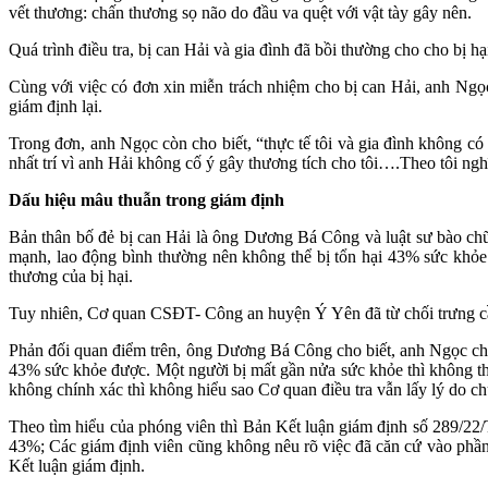
vết thương: chấn thương sọ não do đầu va quệt với vật tày gây nên.
Quá trình điều tra, bị can Hải và gia đình đã bồi thường cho cho bị 
Cùng với việc có đơn xin miễn trách nhiệm cho bị can Hải, anh N
giám định lại.
Trong đơn, anh Ngọc còn cho biết, “thực tế tôi và gia đình không có
nhất trí vì anh Hải không cố ý gây thương tích cho tôi….Theo tôi ngh
Dấu hiệu mâu thuẫn trong giám định
Bản thân bố đẻ bị can Hải là ông Dương Bá Công và luật sư bào chữa
mạnh, lao động bình thường nên không thể bị tổn hại 43% sức khỏe 
thương của bị hại.
Tuy nhiên, Cơ quan CSĐT- Công an huyện Ý Yên đã từ chối trưng cầu 
Phản đối quan điểm trên, ông Dương Bá Công cho biết, anh Ngọc chỉ
43% sức khỏe được. Một người bị mất gần nửa sức khỏe thì không th
không chính xác thì không hiểu sao Cơ quan điều tra vẫn lấy lý do c
Theo tìm hiểu của phóng viên thì Bản Kết luận giám định số 289/22/T
43%; Các giám định viên cũng không nêu rõ việc đã căn cứ vào phần
Kết luận giám định.