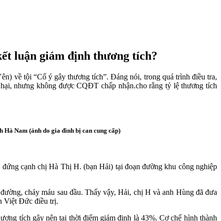
kết luận giám định thương tích?
 về tội “Cố ý gây thương tích”. Đáng nói, trong quá trình điều tra,
 bị hại, nhưng không được CQĐT chấp nhận.cho rằng tỷ lệ thương tích
h Hà Nam (ảnh do gia đình bị can cung cấp)
đứng cạnh chị Hà Thị H. (bạn Hải) tại đoạn đường khu công nghiệp
 đường, chảy máu sau đầu. Thấy vậy, Hải, chị H và anh Hùng đã đưa
Việt Đức điều trị.
ơng tích gây nên tại thời điểm giám định là 43%. Cơ chế hình thành