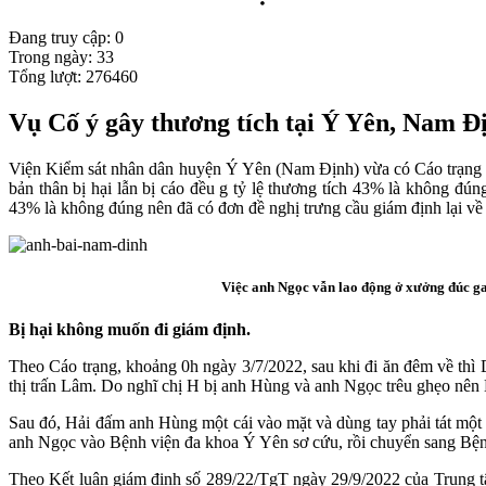
Đang truy cập: 0
Trong ngày: 33
Tổng lượt: 276460
Vụ Cố ý gây thương tích tại Ý Yên, Nam Địn
Viện Kiểm sát nhân dân huyện Ý Yên (Nam Định) vừa có Cáo trạng tru
bản thân bị hại lẫn bị cáo đều g tỷ lệ thương tích 43% là không đú
43% là không đúng nên đã có đơn đề nghị trưng cầu giám định lại v
Việc anh Ngọc vẫn lao động ở xưởng đúc ga
Bị hại không muốn đi giám định.
Theo Cáo trạng, khoảng 0h ngày 3/7/2022, sau khi đi ăn đêm về t
thị trấn Lâm. Do nghĩ chị H bị anh Hùng và anh Ngọc trêu ghẹo nên 
Sau đó, Hải đấm anh Hùng một cái vào mặt và dùng tay phải tát mộ
anh Ngọc vào Bệnh viện đa khoa Ý Yên sơ cứu, rồi chuyển sang Bệnh 
Theo Kết luận giám định số 289/22/TgT ngày 29/9/2022 của Trung tâ