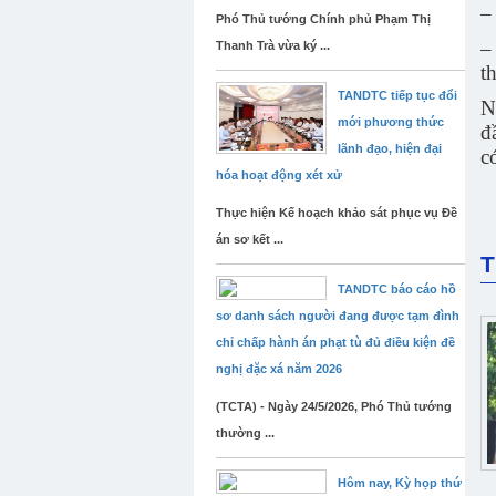
–
Phó Thủ tướng Chính phủ Phạm Thị
–
Thanh Trà vừa ký ...
t
TANDTC tiếp tục đổi
N
mới phương thức
đ
lãnh đạo, hiện đại
c
hóa hoạt động xét xử
Thực hiện Kế hoạch khảo sát phục vụ Đề
án sơ kết ...
T
TANDTC báo cáo hồ
sơ danh sách người đang được tạm đình
chỉ chấp hành án phạt tù đủ điều kiện đề
nghị đặc xá năm 2026
(TCTA) - Ngày 24/5/2026, Phó Thủ tướng
thường ...
Hôm nay, Kỳ họp thứ