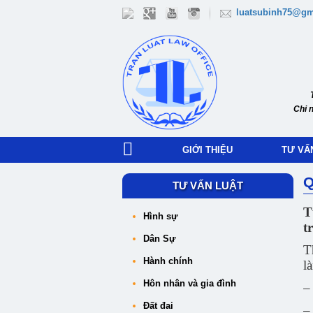
luatsubinh75@gm
Chi 
GIỚI THIỆU
TƯ VẤ
Q
TƯ VẤN LUẬT
T
Hình sự
t
Dân Sự
T
Hành chính
l
Hôn nhân và gia đình
–
Đất đai
–