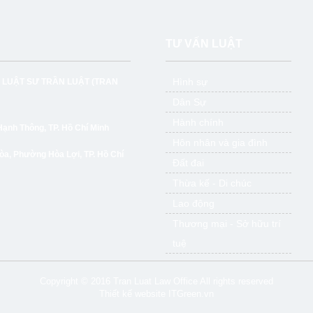
TƯ VẤN LUẬT
Hình sự
 LUẬT SƯ TRẦN LUẬT
(TRAN
Dân Sự
Hành chính
nh Thông, TP. Hồ Chí Minh
Hôn nhân và gia đình
òa, Phường Hòa Lợi, TP. Hồ Chí
Đất đai
Thừa kế - Di chúc
Lao động
Thương mại - Sở hữu trí
tuệ
Copyright © 2016 Tran Luat Law Office All rights reserved
Thiết kế website
ITGreen.vn