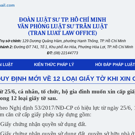
ail.com
ĐOÀN LUẬT SƯ TP. HỒ CHÍ MINH
VĂN PHÒNG LUẬT SƯ TRẦN LUẬT
(TRAN LUAT LAW OFFICE)
Trụ sở chính:
129 Dương Quảng Hàm, phường Hạnh Thông, TP. Hồ Chí Minh
nhánh 2:
Đường ĐT 741, Tổ 1, Khu phố An Hòa, Phường Hòa Lợi, TP. Hồ Chí Minh
ĐT:
(08) 22144773
N LUẬT
KIẾN THỨC PHÁP LÝ
HỎI ĐÁP PHÁP LUẬT
UY ĐỊNH MỚI VỀ 12 LOẠI GIẤY TỜ KHI XIN
ừ 25/6, cá nhân, tổ chức, hộ gia đình muốn xin cấp g
rong 12 loại giấy tờ sau.
heo Nghị định 53/2017/NĐ-CP có hiệu lực từ ngày 25/6, 1
àm căn cứ cấp giấy phép xây dựng gồm:
 Giấy chứng nhận quyền sử dụng đất.
 Giấy chứng nhận quyền sử dụng đất, quyền sở hữu nhà ở và