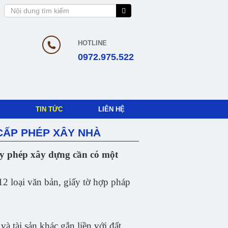
HOTLINE
0972.975.522
TIN TỨC
LIÊN HỆ
 CẤP PHÉP XÂY NHÀ
iấy phép xây dựng cần có một
2 loại văn bản, giấy tờ hợp pháp
 tài sản khác gắn liền với đất.