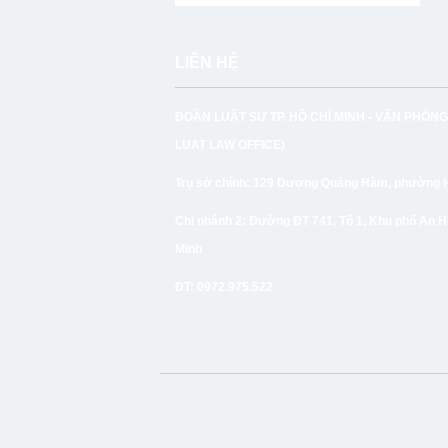
LIÊN HỆ
ĐOÀN LUẬT SƯ TP. HỒ CHÍ MINH -
VĂN PHÒNG
LUAT LAW OFFICE)
Trụ sở chính:
129 Dương Quảng Hàm, phường Hạ
Chi nhánh 2:
Đường ĐT 741, Tổ 1, Khu phố An H
Minh
ĐT
: 0972.975.522