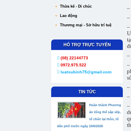
Thừa kế - Di chúc
–
Lao động
–
Thương mại - Sở hữu trí tuệ
–
U
t
HỔ TRỢ TRỰC TUYẾN
đ
–
(08) 22144773
–
0972.975.522
p
luatsubinh75@gmail.com
s
–
TIN TỨC
–
–
Hoàn thành Phương
d
án tổng thể sắp xếp,
q
tổ chức lại thôn, tổ
t
dân phố trước ngày 10/6/2026