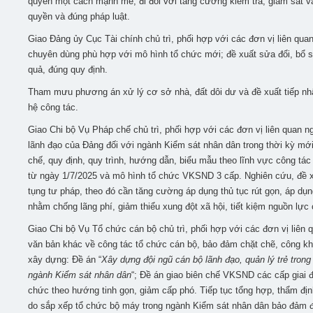
quyền một cách mạnh mẽ, đi đôi với tăng cường kiểm tra, giám sát 
quyền và đúng pháp luật.
Giao Đảng ủy Cục Tài chính chủ trì, phối hợp với các đơn vị liên quan 
chuyên dùng phù hợp với mô hình tổ chức mới; đề xuất sửa đổi, bổ sun
quả, đúng quy định.
Tham mưu phương án xử lý cơ sở nhà, đất dôi dư và đề xuất tiếp nhậ
hệ công tác.
Giao Chi bộ Vụ Pháp chế chủ trì, phối hợp với các đơn vị liên quan 
lãnh đạo của Đảng đối với ngành Kiểm sát nhân dân trong thời kỳ mới
chế, quy định, quy trình, hướng dẫn, biểu mẫu theo lĩnh vực công tác
từ ngày 1/7/2025 và mô hình tổ chức VKSND 3 cấp. Nghiên cứu, đề xuấ
tụng tư pháp, theo đó cần tăng cường áp dụng thủ tục rút gọn, áp dụng
nhằm chống lãng phí, giảm thiểu xung đột xã hội, tiết kiệm nguồn lực c
Giao Chi bộ Vụ Tổ chức cán bộ chủ trì, phối hợp với các đơn vị liên
văn bản khác về công tác tổ chức cán bộ, bảo đảm chặt chẽ, công k
xây dựng: Đề án “
Xây dựng đội ngũ cán bộ lãnh đạo, quản lý trẻ tron
ngành Kiểm sát nhân dân
“; Đề án giao biên chế VKSND các cấp giai 
chức theo hướng tinh gọn, giảm cấp phó. Tiếp tục tổng hợp, thẩm địn
do sắp xếp tổ chức bộ máy trong ngành Kiểm sát nhân dân bảo đảm đ