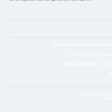
ĐOÀN LUẬT SƯ TP. HỒ CHÍ MINH -
VĂN 
Trụ sở chính:
129 Dương Quảng
Chi nhánh 2:
Đường ĐT 741, Tổ 1, 
Copyright © 2016 Tran
Thiết 