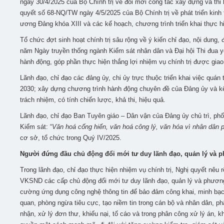
ngày 30/4/2025 của Bộ Chính trị về đổi mới công tác xây dựng và thi
quyết số 68-NQ/TW ngày 4/5/2025 của Bộ Chính trị về phát triển kin
ương Đảng khóa XIII và các kế hoạch, chương trình triển khai thực hi
Tổ chức đợt sinh hoạt chính trị sâu rộng về ý kiến chỉ đạo, nội dung,
năm Ngày truyền thống ngành Kiểm sát nhân dân và Đại hội Thi đua y
hành động, góp phần thực hiện thắng lợi nhiệm vụ chính trị được giao
Lãnh đạo, chỉ đạo các đảng ủy, chi ủy trực thuộc triển khai việc quán
2030; xây dựng chương trình hành động chuyên đề của Đảng ủy và kế h
trách nhiệm, có tính chiến lược, khả thi, hiệu quả.
Lãnh đạo, chỉ đạo Ban Tuyên giáo – Dân vận của Đảng ủy chủ trì, p
Kiểm sát: “
Văn hoá cống hiến, văn hoá công lý, văn hóa vì nhân dân 
cơ sở, tổ chức trong Quý IV/2025.
Người đứng đầu chủ động đổi mới tư duy lãnh đạo, quản lý và 
Trong lãnh đạo, chỉ đạo thực hiện nhiệm vụ chính trị, Nghị quyết nêu
VKSND các cấp chủ động đổi mới tư duy lãnh đạo, quản lý và phương 
cường ứng dụng công nghệ thông tin để bảo đảm công khai, minh bạch 
quan, phòng ngừa tiêu cực, tạo niềm tin trong cán bộ và nhân dân, phân
nhận, xử lý đơn thư, khiếu nại, tố cáo và trong phân công xử lý án, k