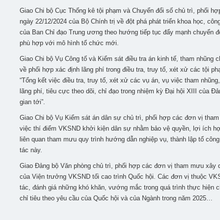
Giao Chi bộ Cục Thống kê tội phạm và Chuyển đổi số chủ trì, phối hợ
ngày 22/12/2024 của Bộ Chính trị về đột phá phát triển khoa học, c
của Ban Chỉ đạo Trung ương theo hướng tiếp tục đẩy mạnh chuyển đổi
phù hợp với mô hình tổ chức mới.
Giao Chi bộ Vụ Công tố và Kiểm sát điều tra án kinh tế, tham nhũng c
về phối hợp xác định lãng phí trong điều tra, truy tố, xét xử các tội
“Tổng kết việc điều tra, truy tố, xét xử các vụ án, vụ việc tham nhũ
lãng phí, tiêu cực theo dõi, chỉ đạo trong nhiệm kỳ Đại hội XIII của Đ
gian tới”.
Giao Chi bộ Vụ Kiểm sát án dân sự chủ trì, phối hợp các đơn vị th
việc thí điểm VKSND khởi kiện dân sự nhằm bảo vệ quyền, lợi ích hợ
liên quan tham mưu quy trình hướng dẫn nghiệp vụ, thành lập tổ công
tác này.
Giao Đảng bộ Văn phòng chủ trì, phối hợp các đơn vị tham mưu xây 
của Viện trưởng VKSND tối cao trình Quốc hội. Các đơn vị thuộc VKSN
tác, đánh giá những khó khăn, vướng mắc trong quá trình thực hiện 
chỉ tiêu theo yêu cầu của Quốc hội và của Ngành trong năm 2025…