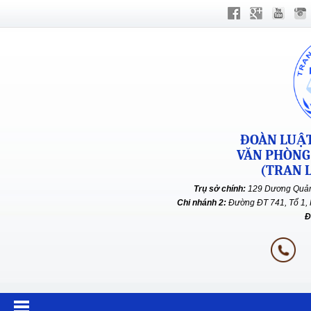
ĐOÀN LUẬT
VĂN PHÒNG
(TRAN L
Trụ sở chính:
129 Dương Quản
Chi nhánh 2:
Đường ĐT 741, Tổ 1, 
Đ