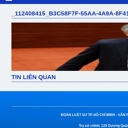
_112408415_B3C58F7F-55AA-4A9A-8F4
TIN LIÊN QUAN
ĐOÀN LUẬT SƯ TP. HỒ CHÍ MINH -
VĂN 
Trụ sở chính:
129 Dương Quảng