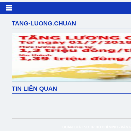
TANG-LUONG.CHUAN
TIN LIÊN QUAN
ĐOÀN LUẬT SƯ TP. HỒ CHÍ MINH -
VĂN 