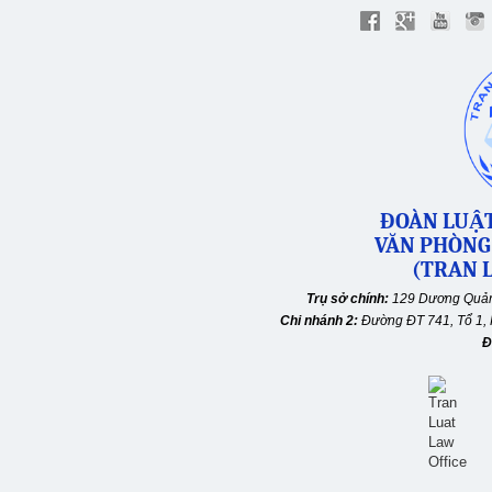
ĐOÀN LUẬT
VĂN PHÒNG
(TRAN L
Trụ sở chính:
129 Dương Quản
Chi nhánh 2:
Đường ĐT 741, Tổ 1, 
Đ