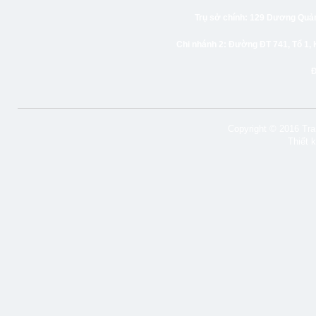
Trụ sở chính:
129 Dương Quảng
Chi nhánh 2:
Đường ĐT 741, Tổ 1, 
Copyright © 2016 Tran
Thiết 