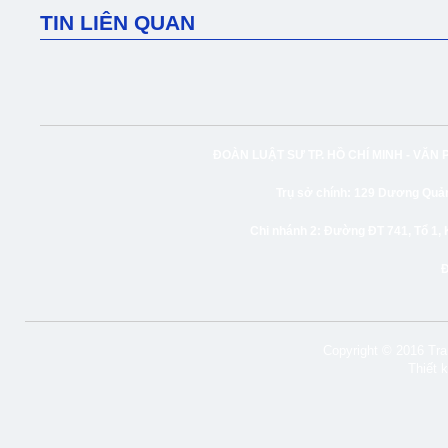
TIN LIÊN QUAN
ĐOÀN LUẬT SƯ TP. HỒ CHÍ MINH -
VĂN 
Trụ sở chính:
129 Dương Quảng
Chi nhánh 2:
Đường ĐT 741, Tổ 1, 
Copyright © 2016 Tran
Thiết 