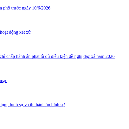
ân phố trước ngày 10/6/2026
hoạt động xét xử
ỉ chấp hành án phạt tù đủ điều kiện đề nghị đặc xá năm 2026
 mạc
tụng hình sự và thi hành án hình sự