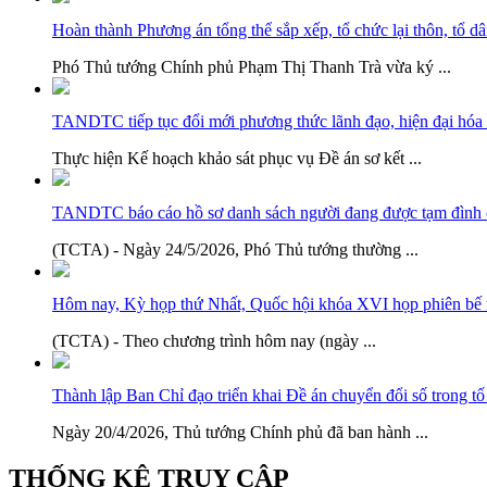
Hoàn thành Phương án tổng thể sắp xếp, tổ chức lại thôn, tổ d
Phó Thủ tướng Chính phủ Phạm Thị Thanh Trà vừa ký ...
TANDTC tiếp tục đổi mới phương thức lãnh đạo, hiện đại hóa 
Thực hiện Kế hoạch khảo sát phục vụ Đề án sơ kết ...
TANDTC báo cáo hồ sơ danh sách người đang được tạm đình ch
(TCTA) - Ngày 24/5/2026, Phó Thủ tướng thường ...
Hôm nay, Kỳ họp thứ Nhất, Quốc hội khóa XVI họp phiên bế
(TCTA) - Theo chương trình hôm nay (ngày ...
Thành lập Ban Chỉ đạo triển khai Đề án chuyển đổi số trong tố 
Ngày 20/4/2026, Thủ tướng Chính phủ đã ban hành ...
THỐNG KÊ TRUY CẬP