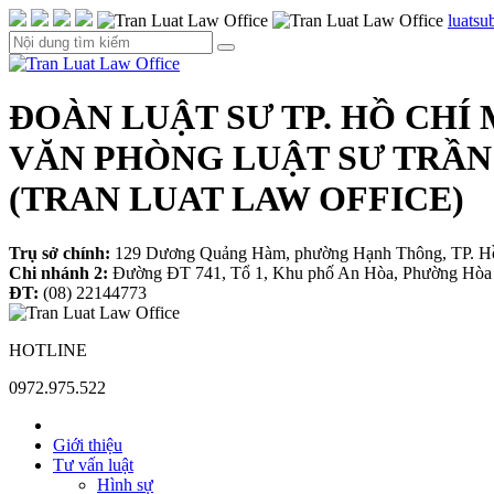
luats
ĐOÀN LUẬT SƯ TP. HỒ CHÍ
VĂN PHÒNG LUẬT SƯ TRẦN
(TRAN LUAT LAW OFFICE)
Trụ sở chính:
129 Dương Quảng Hàm, phường Hạnh Thông, TP. H
Chi nhánh 2:
Đường ĐT 741, Tổ 1, Khu phố An Hòa, Phường Hòa 
ĐT:
(08) 22144773
HOTLINE
0972.975.522
Giới thiệu
Tư vấn luật
Hình sự