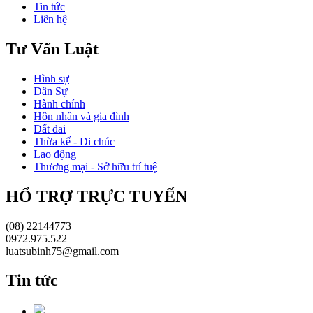
Tin tức
Liên hệ
Tư Vấn Luật
Hình sự
Dân Sự
Hành chính
Hôn nhân và gia đình
Đất đai
Thừa kế - Di chúc
Lao động
Thương mại - Sở hữu trí tuệ
HỔ TRỢ TRỰC TUYẾN
(08) 22144773
0972.975.522
luatsubinh75@gmail.com
Tin tức