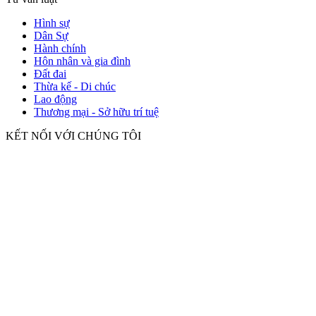
Hình sự
Dân Sự
Hành chính
Hôn nhân và gia đình
Đất đai
Thừa kế - Di chúc
Lao động
Thương mại - Sở hữu trí tuệ
KẾT NỐI VỚI CHÚNG TÔI