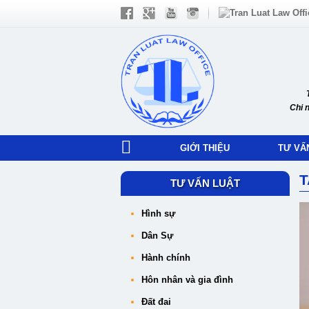
Chi 
GIỚI THIỆU
TƯ VẤ
T
TƯ VẤN LUẬT
Hình sự
Dân Sự
Hành chính
Hôn nhân và gia đình
Đất đai