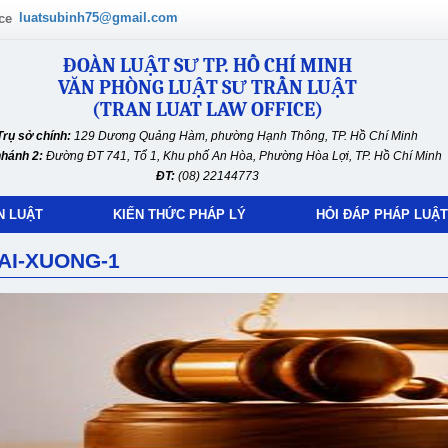
luatsubinh75@gmail.com
ĐOÀN LUẬT SƯ TP. HỒ CHÍ MINH
VĂN PHÒNG LUẬT SƯ TRẦN LUẬT
(TRAN LUAT LAW OFFICE)
Trụ sở chính:
129 Dương Quảng Hàm, phường Hạnh Thông, TP. Hồ Chí Minh
nhánh 2:
Đường ĐT 741, Tổ 1, Khu phố An Hòa, Phường Hòa Lợi, TP. Hồ Chí Minh
ĐT:
(08) 22144773
N LUẬT
KIẾN THỨC PHÁP LÝ
HỎI ĐÁP PHÁP LUẬT
AI-XUONG-1