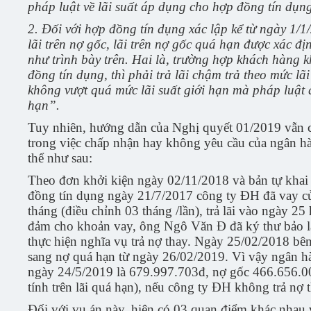
pháp luật về lãi suất áp dụng cho hợp đồng tín dụng
2. Đối với hợp đồng tín dụng xác lập kể từ ngày 1/
lãi trên nợ gốc, lãi trên nợ gốc quá hạn được xác đ
như trình bày trên. Hai là, trường hợp khách hàng k
đồng tín dụng, thì phải trả lãi chậm trả theo mức l
không vượt quá mức lãi suất giới hạn mà pháp luật q
hạn”.
Tuy nhiên, hướng dẫn của Nghị quyết 01/2019 vẫn ch
trong việc chấp nhận hay không yêu cầu của ngân hà
thể như sau:
Theo đơn khởi kiện ngày 02/11/2018 và bản tự khai
đồng tín dụng ngày 21/7/2017 công ty ĐH đã vay củ
tháng (điều chỉnh 03 tháng /lần), trả lãi vào ngày 2
đảm cho khoản vay, ông Ngô Văn Đ đã ký thư bảo lã
thực hiện nghĩa vụ trả nợ thay. Ngày 25/02/2018 bê
sang nợ quá hạn từ ngày 26/02/2019. Vì vậy ngân hà
ngày 24/5/2019 là 679.997.703đ, nợ gốc 466.656.00
tính trên lãi quá hạn), nếu công ty ĐH không trả nợ 
Đối với vụ án này, hiện có 03 quan điểm khác nhau v