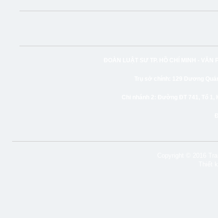
ĐOÀN LUẬT SƯ TP. HỒ CHÍ MINH -
VĂN 
Trụ sở chính:
129 Dương Quảng
Chi nhánh 2:
Đường ĐT 741, Tổ 1, 
Copyright © 2016 Tran
Thiết 