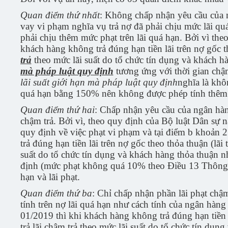
Quan điểm thứ nhất
: Không chấp nhận yêu cầu của n
vay vi phạm nghĩa vụ trả nợ đã phải chịu mức lãi q
phải chịu thêm mức phạt trên lãi quá hạn. Bởi vì th
khách hàng không trả đúng hạn tiền lãi trên nợ gốc t
trả
theo mức lãi suất do tổ chức tín dụng và khách h
mà pháp luật quy định
tương ứng với thời gian chậ
lãi suất giới hạn mà pháp luật
quy định
nghĩa là khô
quá hạn bằng 150% nên không được phép tính thêm 
Quan điểm thứ hai
: Chấp nhận yêu cầu của ngân hàng
chậm trả. Bởi vì, theo quy định của Bộ luật Dân sự
quy định về việc phạt vi phạm và tại điểm b khoản
trả đúng hạn tiền lãi trên nợ gốc theo thỏa thuận (lãi 
suất do tổ chức tín dụng và khách hàng thỏa thuận 
định (mức phạt không quá 10% theo Điều 13 Thông tư
hạn và lãi phạt.
Quan điểm thứ ba
: Chỉ chấp nhận phần lãi phạt chậm 
tính trên nợ lãi quá hạn như cách tính của ngân hàn
01/2019 thì khi khách hàng không trả đúng hạn tiền l
trả lãi chậm trả theo mức lãi suất do tổ chức tín dụ