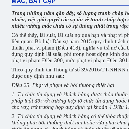
MẮC, BẤT CẬP
Trong những năm gần đây, số lượng tranh chấp hợ
nhiên, việc giải quyết các vụ án về tranh chấp hợ
nhiều vướng mắc chưa có sự thống nhất trong việc 
Có thể thấy, lãi suất, lãi suất nợ quá hạn và phạt vi
liên quan: Bộ luật Dân sự năm 2015 quy định trách n
thuận phạt vi phạm (Điều 418), nghĩa vụ trả nợ của b
dụng quy định lãi suất, phí trong hoạt động kinh d
phạt vi phạm Điều 300, mức phạt vi phạm Điều 301
Theo quy định tại Thông tư số 39/2016/TT-NHNN 
được quy định như sau:
Điều 25. Phạt vi phạm và bồi thường thiệt hại
1.
Tổ chức tín dụng và khách hàng được thỏa thuận v
pháp luật đ
ố
i với trường hợp tổ chức tín dụng hoặ
cho vay, trừ trường hợp quy định tại khoản 4 Điều 1
2.
Tổ chức tín dụng và khách hàng có thể thỏa thuận
không phải bồi thường thiệt hại hoặc vừa phải chịu 
chức tín dụng và khách hàng có thỏa thuận về phạt 