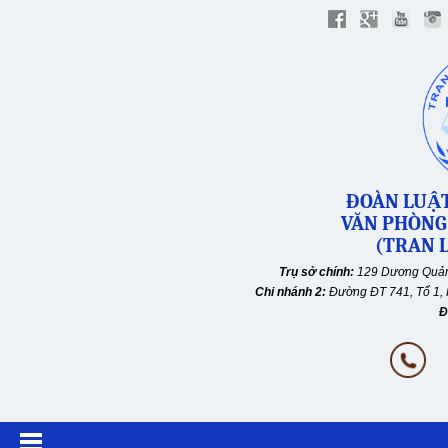
ĐOÀN LUẬT
VĂN PHÒNG
(TRAN L
Trụ sở chính:
129 Dương Quản
Chi nhánh 2:
Đường ĐT 741, Tổ 1, 
Đ