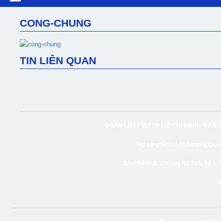
CONG-CHUNG
TIN LIÊN QUAN
ĐOÀN LUẬT SƯ TP. HỒ CHÍ MINH -
VĂN 
Trụ sở chính:
129 Dương Quảng
Chi nhánh 2:
Đường ĐT 741, Tổ 1, 