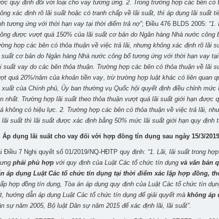
ớc quy định đối với loại cho vay tương ứng. 2. Trong trường hợp các bên có th
ông xác định rõ lãi suất hoặc có tranh chấp về lãi suất, thì áp dụng lãi suất
nh tương ứng với thời hạn vay tại thời điểm trả nợ”
; Điều 476 BLDS 2005:
“1.
ông được vượt quá 150% của lãi suất cơ bản do Ngân hàng Nhà nước công bố 
ường hợp các bên có thỏa thuận về việc trả lãi, nhưng không xác định rõ lãi s
i suất cơ bản do Ngân hàng Nhà nước công bố tương ứng với thời hạn vay tại 
i suất vay do các bên thỏa thuận. Trường hợp các bên có thỏa thuận về lãi su
ợt quá 20%/năm của khoản tiền vay
,
trừ trường hợp
luật khác có liên quan q
 xuất của Chính phủ, Ủy ban thường vụ Quốc hội quyết định điều chỉnh mức lã
n nhất.
Trường hợp lãi suất theo thỏa thuận vượt quá lãi suất giới hạn được q
á không có hiệu lực
.
2. Trường hợp các bên có thỏa thuận về việc trả lãi, nh
 lãi suất thì lãi suất được xác định bằng 50% mức lãi suất giới hạn quy định t
. Áp dụng lãi suất cho vay đối với hợp đồng tín dụng sau ngày 15/3/201
i Điều 7 Nghị quyết số 01/2019/NQ-HĐTP quy định:
“
1. Lãi, lãi suất trong h
hưng
phải phù hợp
với quy định của Luật Các tổ chức tín dụng
và văn bản q
n áp dụng Luật Các tổ chức tín dụng tại thời điểm xác lập hợp đồng, thờ
ấp hợp đồng tín dụng, Tòa án áp dụng quy định của Luật Các tổ chức tín dụn
ết, hướng dẫn áp dụng Luật Các tổ chức tín dụng để giải quyết mà
không áp 
n sự năm 2005, Bộ luật Dân sự năm 2015 để xác định lãi, lãi suất”
.