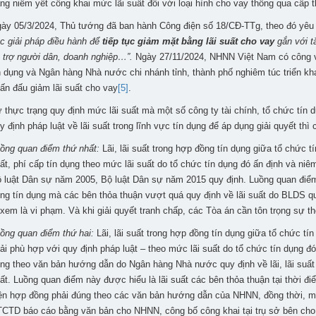
ng niêm yết công khai mức lãi suất đối với loại hình cho vay thông qua cấp t
ày 05/3/2024, Thủ tướng đã ban hành Công điện số 18/CĐ-TTg, theo đó yê
c giải pháp điều hành để
tiếp tục giảm mặt bằng lãi suất cho vay
gắn với t
 trợ người dân, doanh nghiệp…”.
Ngày 27/11/2024, NHNN Việt Nam có công
n dụng và Ngân hàng Nhà nước chi nhánh tỉnh, thành phố nghiêm túc triển khai
ấn đấu giảm lãi suất cho vay
[5]
.
 thực trạng quy định mức lãi suất mà một số công ty tài chính, tổ chức tín 
y định pháp luật về lãi suất trong lĩnh vực tín dụng để áp dụng giải quyết th
ồng quan điểm thứ nhất:
Lãi, lãi suất trong hợp đồng tín dụng giữa tổ chức t
ất, phí cấp tín dụng theo mức lãi suất do tổ chức tín dụng đó ấn định và niê
 luật Dân sự năm 2005, Bộ luật Dân sự năm 2015 quy định. Luồng quan điểm 
ng tín dụng mà các bên thỏa thuận vượt quá quy định về lãi suất do BLDS q
 xem là vi phạm. Và khi giải quyết tranh chấp, các Tòa án cần tôn trọng sự th
ồng quan điểm thứ hai:
Lãi, lãi suất trong hợp đồng tín dụng giữa tổ chức t
ải phù hợp với quy định pháp luật – theo mức lãi suất do tổ chức tín dụng đó
ng theo văn bản hướng dẫn do Ngân hàng Nhà nước quy định về lãi, lãi suất có 
ất. Luồng quan điểm này được hiểu là lãi suất các bên thỏa thuận tại thời điể
ện hợp đồng phải đúng theo các văn bản hướng dẫn của NHNN, đồng thời, mứ
CTD báo cáo bằng văn bản cho NHNN, công bố công khai tại trụ sở bên cho 