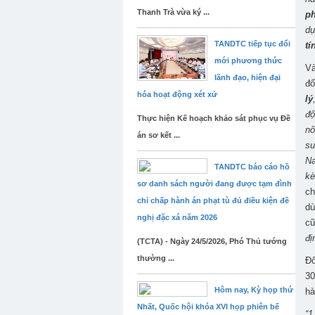
Thanh Trà vừa ký ...
ph
d
TANDTC tiếp tục đổi
tí
mới phương thức
Và
lãnh đạo, hiện đại
đố
hóa hoạt động xét xử
lý
độ
Thực hiện Kế hoạch khảo sát phục vụ Đề
nô
án sơ kết ...
su
N
TANDTC báo cáo hồ
kè
sơ danh sách người đang được tạm đình
ch
chỉ chấp hành án phạt tù đủ điều kiện đề
dù
nghị đặc xá năm 2026
cũ
đị
(TCTA) - Ngày 24/5/2026, Phó Thủ tướng
thường ...
Đố
30
Hôm nay, Kỳ họp thứ
hà
Nhất, Quốc hội khóa XVI họp phiên bế
“1