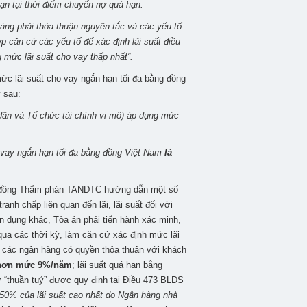
ạn tại thời điểm chuyển nợ quá hạn.
hàng phải thỏa thuận nguyên tắc và các yếu tố
ợp căn cứ các yếu tố để xác định lãi suất điều
 mức lãi suất cho vay thấp nhất”.
 lãi suất cho vay ngắn hạn tối đa bằng đồng
 sau:
dân và Tổ chức tài chính vi mô) áp dụng mức
o vay ngắn hạn tối đa bằng đồng Việt Nam
là
i đồng Thẩm phán TANDTC hướng dẫn một số
tranh chấp liên quan đến lãi, lãi suất đối với
n dụng khác, Tòa án phải tiến hành xác minh,
ua các thời kỳ, làm căn cứ xác định mức lãi
mà các ngân hàng có quyền thỏa thuận với khách
 hơn mức 9%/năm
; lãi suất quá hạn bằng
ự “thuần tuý” được quy định tại Điều 473 BLDS
 50% của lãi suất cao nhất do Ngân hàng nhà