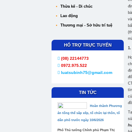
đị
Thừa kế - Di chúc
bà
Lao động
và
Thương mại - Sở hữu trí tuệ
bấ
(t
mặ
HỔ TRỢ TRỰC TUYẾN
1.
Ho
(08) 22144773
ch
0972.975.522
đị
luatsubinh75@gmail.com
đố
CT
tí
TIN TỨC
củ
đồ
Hoàn thành Phương
Tạ
án tổng thể sắp xếp, tổ chức lại thôn, tổ
sử
dân phố trước ngày 10/6/2026
h
Phó Thủ tướng Chính phủ Phạm Thị
hà