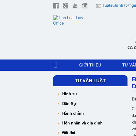
luatsubinh75@g
Chi 
GIỚI THIỆU
TƯ VẤ
B
TƯ VẤN LUẬT
D
Hình sự
Đặ
Dân Sự
Ch
Hành chính
đá
kh
Hôn nhân và gia đình
vớ
Đất đai
ch