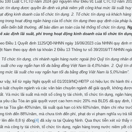
ều 100 Luật CTCTD năm 2024 giữ nguyên như Điều 91 Luật CTCTD năm 201
ức tín dụng được quyền ấn định và phải niêm yết công khai mức lãi suất huy
ạt động kinh doanh của tổ chức tín dụng. 2. Tổ chức tín dụng và khách hàng c
ng trong hoạt động ngân hàng của tổ chức tín dụng theo quy định của pháp l
 diễn biến bất thường, để bảo đảm an toàn của hệ thống tổ chức tín dụng,
Ng
ế xác định lãi suất, phí trong hoạt động kinh doanh của tổ chức tín dụn
eo Điều 1 Quyết định 1125/QĐ-NHNN ngày 16/06/2023 của NHNN quy định mức
ệt Nam theo quy định tại khoản 2 Điều 13 Thông tư số 39/2016/TT-NHNN ng
. Tổ chức tín dụng, chi nhánh ngân hàng nước ngoài (trừ Quỹ tín dụng nhân 
i suất cho vay ngắn hạn tối đa bằng đồng Việt Nam là 4,0%/năm. 2. Quỹ tín 
ng mức lãi suất cho vay ngắn hạn tối đa bằng đồng Việt Nam là 5,0%/năm”.
ư vậy, kể từ ngày Nghị quyết số 01/2019/NQ-HĐTP có hiệu lực thi hành thì đ
o luật chuyên ngành và các văn bản chuyên ngành để giải quyết, không được
ất. Và mức lãi suất mà một số công ty tài chính, tổ chức tín dụng, ngân hàn
a yêu cầu Tòa án giải quyết vượt cao hơn mức 20% mà BLDS đã quy định, lú
ện tại Tòa gần 40%/năm, lãi suất quá hạn có khi 60%/năm, thậm chí như tr
ng tính đến 88%/năm, mà chưa tính đến phí, phạt do vi phạm nghĩa vụ trả tiền
 lên đến 8,8 tỷ đồng
[4]
đã xảy ra tại Quảng Ninh. Qua thực tiễn xét xử thấy r
ất mà công ty tài chính, tổ chức tín dụng, ngân hàng trong nước niêm yết cô