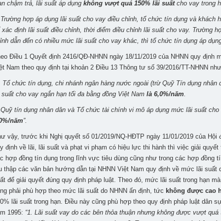
an chậm trả, lãi suất áp dụng
không vượt quá 150% lãi suất
cho vay trong h
 Trường hợp áp dụng lãi suất cho vay điều chỉnh, tổ chức tín dụng và khách 
 xác định lãi suất điều chỉnh, thời điểm điều chỉnh lãi suất cho vay. Trường h
ỉnh dẫn đến có nhiều mức lãi suất cho vay khác, thì tổ chức tín dụng áp dụng
eo Điều 1 Quyết định 2416/QĐ-NHNN ngày 18/11/2019 của NHNN quy định mức
ệt Nam theo quy định tại
khoản 2 Điều 13 Thông tư số 39/2016/TT-NHNN như
. Tổ chức tín dụng, chi nhánh ngân hàng nước ngoài (trừ Quỹ Tín dụng nhân 
i suất cho vay ngắn hạn tối đa bằng đồng Việt Nam
là 6,0%/năm
.
 Quỹ tín dụng nhân dân và Tổ chức tài chính vi mô áp dụng mức lãi suất ch
,0%/năm
”.
ư vậy, trước khi Nghị quyết số 01/2019/NQ-HĐTP ngày 11/01/2019 của Hộ
y định về lãi, lãi suất và phạt vi phạm có hiệu lực thi hành thì việc giải quyết 
c hợp đồng tín dụng trong lĩnh vực tiêu dùng cũng như trong các hợp đồng tí
u thập các văn bản hướng dẫn tại NHNN Việt Nam quy định về mức lãi suất q
ất để giải quyết đúng quy định pháp luật. Theo đó, mức lãi suất trong hạn 
ng phải phù hợp theo mức lãi suất do NHNN ấn định, tức
không được cao
0% lãi suất trong hạn. Điều này cũng phù hợp theo quy định pháp luật dân s
ăm 1995:
“
1. Lãi suất vay do các bên thỏa thuận nhưng không được vượt quá