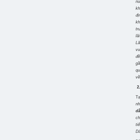
nư
kh
đị
kh
tr
lã
Lã
vư
đề
gầ
qu
về
2
Tạ
n
dẫ
ch
ti
Dâ