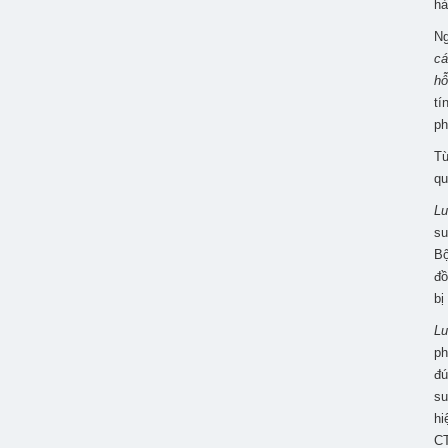
hà
Ng
cá
hỗ
tí
ph
Từ
qu
Lu
su
Bộ
đồ
bị
Lu
ph
đú
su
hi
CT