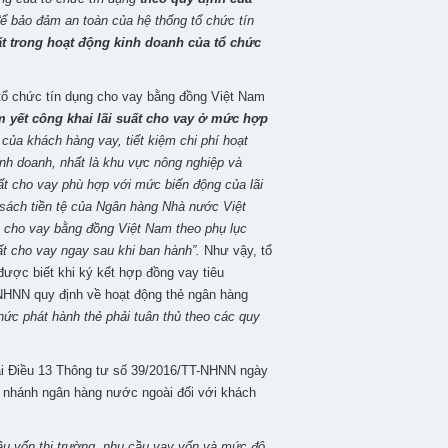
để bảo đảm an toàn của hệ thống tổ chức tín
t trong hoạt động kinh doanh của tổ chức
ổ chức tín dụng cho vay bằng đồng Việt Nam
m yết công khai lãi suất cho vay ở mức hợp
của khách hàng vay, tiết kiệm chi phí hoạt
inh doanh, nhất là khu vực nông nghiệp và
ất cho vay phù hợp với mức biến động của lãi
 sách tiền tệ của Ngân hàng Nhà nước Việt
 cho vay bằng đồng Việt Nam theo phụ lục
ất cho vay ngay sau khi ban hành”.
Như vậy, tổ
được biết khi ký kết hợp đồng vay tiêu
NHNN quy định về hoạt động thẻ ngân hàng
hức phát hành thẻ phải tuân thủ theo các quy
ại Điều 13 Thông tư số 39/2016/TT-NHNN ngày
i nhánh ngân hàng nước ngoài đối với khách
cầu vốn thị trường, nhu cầu vay vốn và mức độ