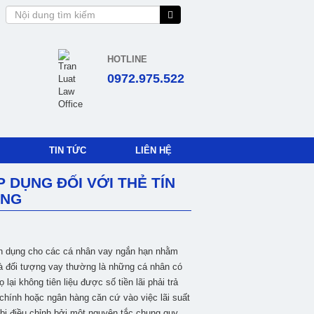
HOTLINE
0972.975.522
TIN TỨC
LIÊN HỆ
P DỤNG ĐỐI VỚI THẺ TÍN
ỤNG
tín dụng cho các cá nhân vay ngắn hạn nhằm
Và đối tượng vay thường là những cá nhân có
ại không tiên liệu được số tiền lãi phải trả
 chính hoặc ngân hàng căn cứ vào việc lãi suất
bị điều chỉnh bởi một nguyên tắc chung quy