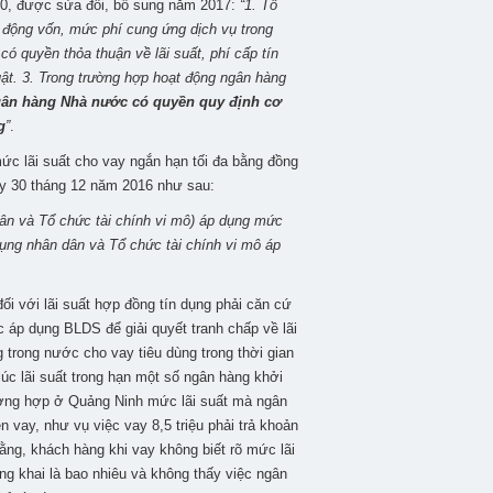
0, được sửa đổi, bổ sung năm 2017:
“1. Tổ
 động vốn, mức phí cung ứng dịch vụ trong
ó quyền thỏa thuận về lãi suất, phí cấp tín
uật. 3. Trong trường hợp hoạt động ngân hàng
ân hàng Nhà nước có quyền quy định cơ
g
”
.
 lãi suất cho vay ngắn hạn tối đa bằng đồng
ày 30 tháng 12 năm 2016 như sau:
dân và Tổ chức tài chính vi mô) áp dụng mức
dụng nhân dân và Tổ chức tài chính vi mô áp
ối với lãi suất hợp đồng tín dụng phải căn cứ
 áp dụng BLDS để giải quyết tranh chấp về lãi
g trong nước cho vay tiêu dùng trong thời gian
c lãi suất trong hạn một số ngân hàng khởi
ường hợp ở Quảng Ninh mức lãi suất mà ngân
 vay, như vụ việc vay 8,5 triệu phải trả khoản
ằng, khách hàng khi vay không biết rõ mức lãi
ng khai là bao nhiêu và không thấy việc ngân