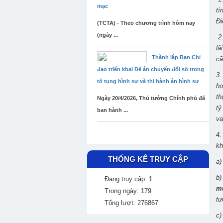
mạc
tí
Đi
(TCTA) - Theo chương trình hôm nay
(ngày ...
2.
lã
Thành lập Ban Chỉ
cầ
đạo triển khai Đề án chuyển đổi số trong
3.
tố tụng hình sự và thi hành án hình sự
hợ
th
Ngày 20/4/2026, Thủ tướng Chính phủ đã
tỷ
ban hành ...
va
4.
kh
THỐNG KÊ TRUY CẬP
a)
b)
Đang truy cập: 1
mứ
Trong ngày: 179
tư
Tổng lượt: 276867
c)