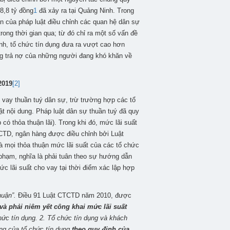
8,8 tỷ đồng
1
đã xảy ra tại Quảng Ninh. Trong
bản của pháp luật điều chỉnh các quan hệ dân sự
rong thời gian qua; từ đó chỉ ra một số vấn đề
ính, tổ chức tín dụng đưa ra vượt cao hơn
g trả nợ của những người đang khó khăn về
2019
[2]
 vay thuần tuý dân sự, trừ trường hợp các tổ
ật nội dung. Pháp luật dân sự thuần tuý đã quy
 có thỏa thuận lãi). Trong khi đó, mức lãi suất
TCTD, ngân hàng được điều chỉnh bởi Luật
mọi thỏa thuận mức lãi suất của các tổ chức
phạm, nghĩa là phải tuân theo sự hướng dẫn
 lãi suất cho vay tại thời điểm xác lập hợp
huận”.
Điều 91 Luật CTCTD năm 2010, được
và phải niêm yết công khai mức lãi suất
hức tín dụng. 2. Tổ chức tín dụng và khách
àng của tổ chức tín dụng
theo quy định của