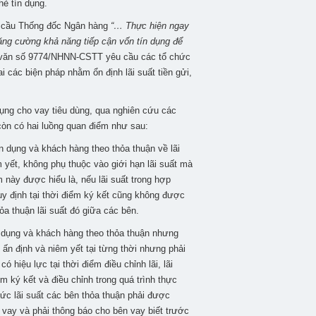
hẻ tín dụng.
u cầu Thống đốc Ngân hàng
“…
Thực hiện ngay
ăng cường khả năng tiếp cận vốn tín dụng để
 văn số 9774/NHNN-CSTT yêu cầu các tổ chức
 các biện pháp nhằm ổn định lãi suất tiền gửi,
dụng cho vay tiêu dùng, qua nghiên cứu các
ì còn có hai luồng quan điểm như sau:
ín dụng và khách hàng theo thỏa thuận về lãi
m yết, không phụ thuộc vào giới hạn lãi suất mà
này được hiểu là, nếu lãi suất trong hợp
uy định tại thời điểm ký kết cũng không được
ỏa thuận lãi suất đó giữa các bên.
ín dụng và khách hàng theo thỏa thuận nhưng
 ấn định và niêm yết tại từng thời nhưng phải
hiệu lực tại thời điểm điều chỉnh lãi, lãi
m ký kết và điều chỉnh trong quá trình thực
c lãi suất các bên thỏa thuận phải được
vay và phải thông báo cho bên vay biết trước