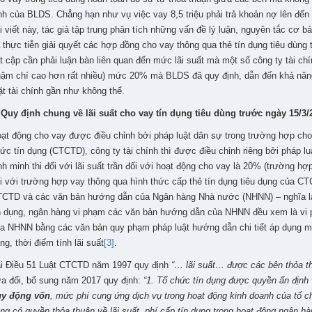
nh của BLDS. Chẳng hạn như vụ việc vay 8,5 triệu phải trả khoản nợ lên đến 
i viết này, tác giả tập trung phân tích những vấn đề lý luận, nguyên tắc cơ 
 thực tiễn giải quyết các hợp đồng cho vay thông qua thẻ tín dụng tiêu dùng t
t cập cần phải luận bàn liên quan đến mức lãi suất mà một số công ty tài ch
hậm chí cao hơn rất nhiều) mức 20% mà BLDS đã quy định, dẫn đến khả năn
t tài chính gần như không thể.
 Quy định chung về lãi suất cho vay tín dụng tiêu dùng trước ngày 15/3/
ạt động cho vay được điều chỉnh bởi pháp luật dân sự trong trường hợp cho
ức tín dụng (CTCTD), công ty tài chính thì được điều chỉnh riêng bởi pháp lu
nh minh thi đối với lãi suất trần đối với hoạt động cho vay là 20% (trường hợp
i với trường hợp vay thông qua hình thức cấp thẻ tín dụng tiêu dụng của C
CTD và các văn bản hướng dẫn của Ngân hàng Nhà nước (NHNN) – nghĩa là 
n dụng, ngân hàng vi phạm các văn bản hướng dẫn của NHNN đều xem là vi 
a NHNN bằng các văn bản quy phạm pháp luật hướng dẫn chi tiết áp dụng mức
ng, thời điểm tính lãi suất
[3]
.
i Điều 51 Luật CTCTD năm 1997 quy định
“… lãi suất… được các bên thỏa t
a đổi, bổ sung năm 2017 quy định:
“1. Tổ chức tín dụng được quyền ấn định
uy động vốn
, mức phí cung ứng dịch vụ trong hoạt động kinh doanh của tổ c
ng có quyền thỏa thuận về lãi suất, phí cấp tín dụng trong hoạt động ngân h