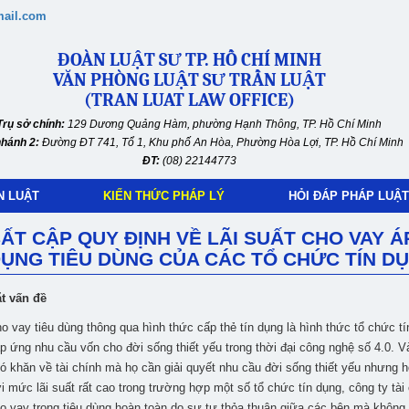
mail.com
ĐOÀN LUẬT SƯ TP. HỒ CHÍ MINH
VĂN PHÒNG LUẬT SƯ TRẦN LUẬT
(TRAN LUAT LAW OFFICE)
Trụ sở chính:
129 Dương Quảng Hàm, phường Hạnh Thông, TP. Hồ Chí Minh
nhánh 2:
Đường ĐT 741, Tổ 1, Khu phố An Hòa, Phường Hòa Lợi, TP. Hồ Chí Minh
ĐT:
(08) 22144773
N LUẬT
KIẾN THỨC PHÁP LÝ
HỎI ĐÁP PHÁP LUẬT
ẤT CẬP QUY ĐỊNH VỀ LÃI SUẤT CHO VAY Á
ỤNG TIÊU DÙNG CỦA CÁC TỔ CHỨC TÍN D
t vấn đề
o vay tiêu dùng thông qua hình thức cấp thẻ tín dụng là hình thức tổ chức 
p ứng nhu cầu vốn cho đời sống thiết yếu trong thời đại công nghệ số 4.0. 
ó khăn về tài chính mà họ cần giải quyết nhu cầu đời sống thiết yếu nhưng họ l
i mức lãi suất rất cao trong trường hợp một số tổ chức tín dụng, công ty tài
o vay trong tiêu dùng hoàn toàn do sự tự thỏa thuận giữa các bên mà không 