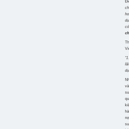
Đi
ch
ho
dụ
có
ch
Th
Vi
“1
lã
dụ
Nh
và
su
qu
ki
hà
nợ
su