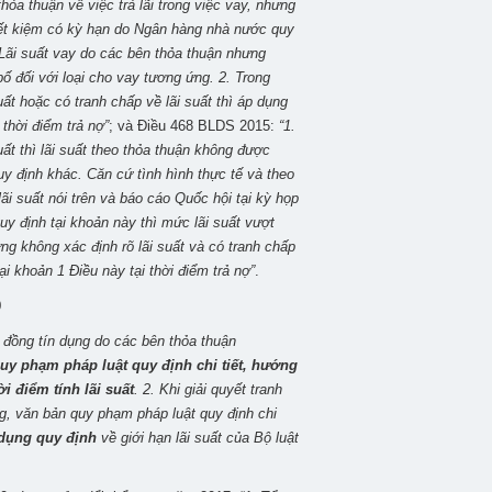
ỏa thuận về việc trả lãi trong việc vay, nhưng
 tiết kiệm có kỳ hạn do Ngân hàng nhà nước quy
 Lãi suất vay do các bên thỏa thuận nhưng
đối với loại cho vay tương ứng. 2. Trong
uất hoặc có tranh chấp về lãi suất thì áp dụng
thời điểm trả nợ”
;
và Điều 468 BLDS 2015:
“1.
ất thì lãi suất theo thỏa thuận không được
uy định khác. Căn cứ tình hình thực tế và theo
i suất nói trên và báo cáo Quốc hội tại kỳ họp
uy định tại khoản này thì mức lãi suất vượt
ưng không xác định rõ lãi suất và có tranh chấp
ại khoản 1 Điều này tại thời điểm trả nợ”
.
9
ợp đồng tín dụng do các bên thỏa thuận
uy phạm pháp luật quy định chi tiết, hướng
i điểm tính lãi suất
. 2. Khi giải quyết tranh
g, văn bản quy phạm pháp luật quy định chi
dụng quy định
về giới hạn lãi suất của Bộ luật