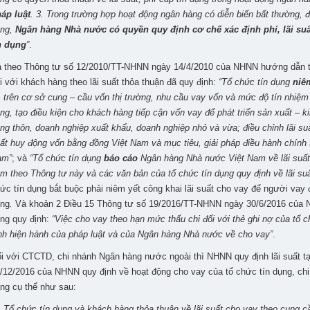
áp luật
. 3. Trong trường hợp hoạt động ngân hàng có diễn biến bất thường, 
ụng,
Ngân hàng Nhà nước có quyền quy định cơ chế xác định phí, lãi suấ
n dụng
”
.
 theo Thông tư số 12/2010/TT-NHNN ngày 14/4/2010 của NHNN hướng dẫn t
i với khách hàng theo lãi suất thỏa thuận đã quy định:
“Tổ chức tín dụng
niê
, trên cơ sở cung – cầu vốn thị trường, nhu cầu vay vốn và mức độ tín nhiệm 
ng, tạo điều kiện cho khách hàng tiếp cận vốn vay để phát triển sản xuất – k
ng thôn, doanh nghiệp xuất khẩu, doanh nghiệp nhỏ và vừa; điều chỉnh lãi su
ất huy động vốn bằng đồng Việt Nam và mục tiêu, giải pháp điều hành chính
am”
; và
“Tổ chức tín dụng
báo cáo
Ngân hàng Nhà nước Việt Nam về lãi suất
m theo Thông tư này và các văn bản của tổ chức tín dụng quy định về lãi su
ức tín dụng bắt buộc phải niêm yết công khai lãi suất cho vay để người vay 
ng
.
Và khoản 2 Điều 15 Thông tư số 19/2016/TT-NHNN ngày 30/6/2016 của 
ng quy định:
“Việc cho vay theo hạn mức thấu chi đối với thẻ ghi nợ của tổ c
nh hiện hành của pháp luật và của Ngân hàng Nhà nước về cho vay”
.
i với CTCTD, chi nhánh Ngân hàng nước ngoài thì NHNN quy định lãi suất t
/12/2016 của NHNN quy định về hoạt động cho vay của tổ chức tín dụng, ch
ng cụ thể như sau:
. Tổ chức tín dụng và khách hàng thỏa thuận về lãi suất cho vay theo cung 