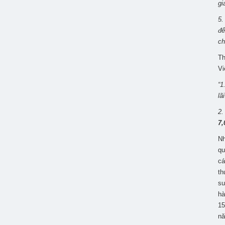
gi
5.
để
ch
Th
Vi
“1
lã
2.
7
Nh
qu
cá
th
su
hà
15
n