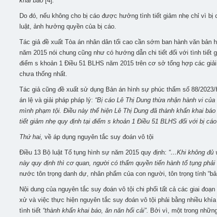
khai báo”
[4]
.
Do đó, nếu không cho bị cáo được hưởng tình tiết giảm nhẹ chỉ vì bị 
luật, ảnh hưởng quyền của bị cáo.
Tác giả đề xuất Tòa án nhân dân tối cao cần sớm ban hành văn bản hư
năm 2015 nói chung cũng như có hướng dẫn chi tiết đối với tình tiết
điểm s khoản 1 Điều 51 BLHS năm 2015 trên cơ sở tổng hợp các giải
chưa thống nhất.
Tác giả cũng đề xuất sử dụng Bản án hình sự phúc thẩm số 88/2023/H
án lệ và giải pháp pháp lý:
“Bị cáo Lê Thị Dung thừa nhận hành vi của
mình phạm tội. Điều này thể hiện Lê Thị Dung đã thành khẩn khai báo
tiết giảm nhẹ quy định tại điểm s khoản 1 Điều 51 BLHS đối với bị cáo
Thứ hai,
về áp dụng nguyên tắc suy đoán vô tội
Điều 13 Bộ luật Tố tụng hình sự năm 2015 quy định:
“…Khi không đủ và
này quy định thì cơ quan, người có thẩm quyền tiến hành tố tụng phải k
nước tôn trọng danh dự, nhân phẩm của con người, tôn trọng tính “bản th
Nội dung của nguyên tắc suy đoán vô tội chi phối tất cả các giai đoạn 
xử và việc thực hiện nguyên tắc suy đoán vô tội phải bằng nhiều khía
tình tiết
“thành khẩn khai báo, ăn năn hối cải
”
. Bởi vì, một trong nhữn