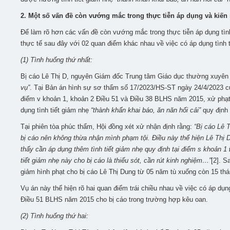
2. Một số vấn đề còn vướng mắc trong thực tiễn áp dụng và kiến 
Để làm rõ hơn các vấn đề còn vướng mắc trong thực tiễn áp dụng tình 
thực tế sau đây với 02 quan điểm khác nhau về việc có áp dụng tình 
(1) Tình huống thứ nhất:
Bị cáo Lê Thị D, nguyên Giám đốc Trung tâm Giáo dục thường xuyên 
vụ”
. Tại Bản án hình sự sơ thẩm số 17/2023/HS-ST ngày 24/4/2023 c
điểm v khoản 1, khoản 2 Điều 51 và Điều 38 BLHS năm 2015, xử phạt 
dụng tình tiết giảm nhẹ
“thành khẩn khai báo, ăn năn hối cải”
quy định 
Tại phiên tòa phúc thẩm, Hội đồng xét xử nhận định rằng:
“Bị cáo Lê 
bị cáo nên không thừa nhận mình phạm tội. Điều này thể hiện Lê Thị 
thấy cần áp dụng thêm tình tiết giảm nhẹ quy định tại điểm s khoản 1
tiết giảm nhẹ này cho bị cáo là thiếu sót, cần rút kinh nghiệm…”
[2]. S
giảm hình phạt cho bị cáo Lê Thị Dung từ 05 năm tù xuống còn 15 thá
Vụ án này thể hiện rõ hai quan điểm trái chiều nhau về việc có áp dụn
Điều 51 BLHS năm 2015 cho bị cáo trong trường hợp kêu oan.
(2) Tình huống thứ hai: