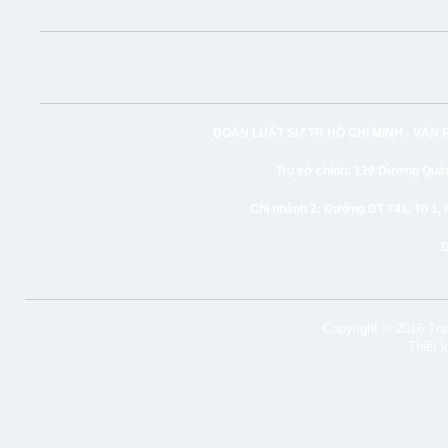
ĐOÀN LUẬT SƯ TP. HỒ CHÍ MINH -
VĂN 
Trụ sở chính:
129 Dương Quảng
Chi nhánh 2:
Đường ĐT 741, Tổ 1, 
Copyright © 2016 Tran
Thiết 