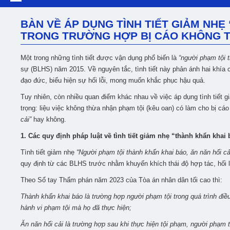
BÀN VỀ ÁP DỤNG TÌNH TIẾT GIẢM NHẸ 
TRONG TRƯỜNG HỢP BỊ CÁO KHÔNG T
Một trong những tình tiết được vận dụng phổ biến là
“người phạm tội t
sự (BLHS) năm 2015. Về nguyên tắc, tình tiết này phản ánh hai khía cạnh
đạo đức, biểu hiện sự hối lỗi, mong muốn khắc phục hậu quả.
Tuy nhiên, còn nhiều quan điểm khác nhau về việc áp dụng tình tiết g
trọng: liệu việc không thừa nhận phạm tội (kêu oan) có làm cho bị c
cải
”
hay không.
1. Các quy định pháp luật về tình tiết giảm nhẹ “thành khẩn khai 
Tình tiết giảm nhẹ
“Người phạm tội thành khẩn khai báo, ăn năn hối cả
quy định từ các BLHS trước nhằm khuyến khích thái độ hợp tác, hối l
Theo Sổ tay Thẩm phán năm 2023 của Tòa án nhân dân tối cao thì:
Thành khẩn khai báo là trường hợp người phạm tội trong quá trình điều 
hành vi phạm tội mà họ đã thực hiện;
Ăn năn hối cải là trường hợp sau khi thực hiện tội phạm, người phạm tộ