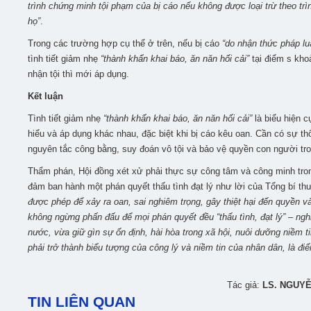
trình chứng minh tội phạm của bị cáo nếu không được loại trừ theo trình
họ”
.
Trong các trường hợp cụ thể ở trên, nếu bị cáo
“do nhận thức pháp lu
tình tiết giảm nhẹ
“thành khẩn khai báo, ăn năn hối cải”
tại điểm s kho
nhận tội thì mới áp dụng.
Kết luận
Tình tiết giảm nhẹ
“thành khẩn khai báo, ăn năn hối cải”
là biểu hiện c
hiểu và áp dụng khác nhau, đặc biệt khi bị cáo kêu oan. Cần có sự t
nguyên tắc công bằng, suy đoán vô tội và bảo vệ quyền con người tro
Thẩm phán, Hội đồng xét xử phải thực sự công tâm và công minh tron
đảm ban hành một phán quyết thấu tình đạt lý như lời của Tổng bí th
được phép để xảy ra oan, sai nghiêm trọng, gây thiệt hại đến quyền v
không ngừng phấn đấu để mọi phán quyết đều “thấu tình, đạt lý” – ng
nước, vừa giữ gìn sự ổn định, hài hòa trong xã hội, nuôi dưỡng niềm t
phải trở thành biểu tượng của công lý và niềm tin của nhân dân, là đ
Tác giả:
LS. NGUYỄN
TIN LIÊN QUAN