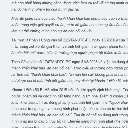
mà còn phải bằng những hành động, việc làm cụ thể để chứng minh cho
hại do hành vi phạm tội của mình gây ra.
Mức độ giảm nhẹ của việc thành khẩn khai báo phụ thuộc vào sự thành
khẩn trong việc giải quyết vụ án; mức độ giảm nhẹ của sự ăn năn hối
làm cụ thể chứng minh cho sự ăn năn hối cải đó
.
Tại mục 3 Phần I Công văn số 212/TANDTC-PC ngày 13/9/2019 của Tòa
mắc trong xét xử đã giải thích về tình tiết giảm nhẹ người phạm tội t
ăn năn hối cải” được hiểu là trường hợp người phạm tội thành khẩn kha
Theo Công văn số 174/TANDTC-PC
ngày 31/8/2023 về việc áp dụng 
thành khẩn khai báo, ăn năn hối cải” được hiểu là trường hợp người ph
ra; tình tiết “thành khẩn khai báo”, “ăn năn hối cải” không phải là hai t
chỉ được coi là một tình tiết giảm nhẹ quy định tại khoản 1 Điều 51 củ
Khoản 1 Điều 50 BLHS năm 2015 nêu rõ: khi quyết định hình phạt, Tòa
người phạm tội và các tình tiết tăng nặng, giảm nhẹ. Điểm d khoản 
khẩn khai báo…”.
Tác động pháp lý của tình tiết giảm nhẹ
“Người phạm
hình phạt trong phạm vi khung hình phạt hoặc nếu bị cáo có từ hai tình
thành khẩn khai báo, ăn năn hối cải”
, Tòa án có thể áp dụng một tron
hình phạt mà bị cáo bị truy tố; (ii) Chuyển sang một hình phạt nhẹ hơ
được hưởng tình tiết giảm nhẹ
“thành khẩn khai báo, ăn năn hối cải”
h