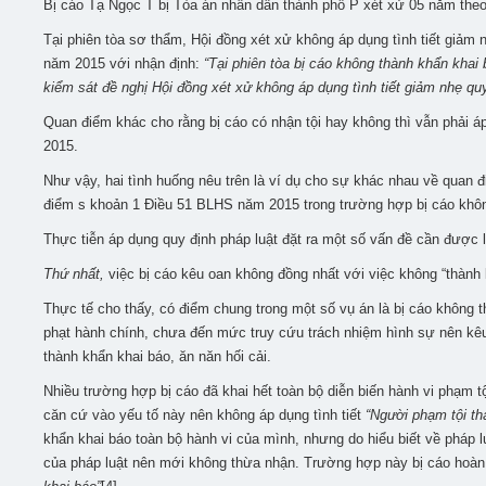
Bị cáo Tạ Ngọc T bị Tòa án nhân dân thành phố P xét xử 05 năm the
Tại phiên tòa sơ thẩm, Hội đồng xét xử không áp dụng tình tiết giảm
năm 2015 với nhận định:
“Tại phiên tòa bị cáo không thành khẩn khai 
kiểm sát đề nghị Hội đồng xét xử không áp dụng tình tiết giảm nhẹ qu
Quan điểm khác cho rằng bị cáo có nhận tội hay không thì vẫn phải á
2015.
Như vậy, hai tình huống nêu trên là ví dụ cho sự khác nhau về quan đ
điểm s khoản 1 Điều 51 BLHS năm 2015 trong trường hợp bị cáo khôn
Thực tiễn áp dụng quy định pháp luật đặt ra một số vấn đề cần được 
Thứ nhất,
việc bị cáo kêu oan không đồng nhất với việc không “thành k
Thực tế cho thấy, có điểm chung trong một số vụ án là bị cáo không t
phạt hành chính, chưa đến mức truy cứu trách nhiệm hình sự nên kêu 
thành khẩn khai báo, ăn năn hối cải.
Nhiều trường hợp bị cáo đã khai hết toàn bộ diễn biến hành vi phạm 
căn cứ vào yếu tố này nên không áp dụng tình tiết
“Người phạm tội th
khẩn khai báo toàn bộ hành vi của mình, nhưng do hiểu biết về pháp 
của pháp luật nên mới không thừa nhận. Trường hợp này bị cáo hoàn 