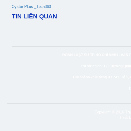
Oyster-PLus-_Tpcn360
TIN LIÊN QUAN
ĐOÀN LUẬT SƯ TP. HỒ CHÍ MINH -
VĂN 
Trụ sở chính:
129 Dương Quảng
Chi nhánh 2:
Đường ĐT 741, Tổ 1, 
Copyright © 2016 Tran
Thiết 