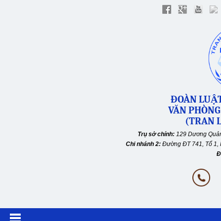
ĐOÀN LUẬT
VĂN PHÒNG
(TRAN L
Trụ sở chính:
129 Dương Quản
Chi nhánh 2:
Đường ĐT 741, Tổ 1, 
Đ