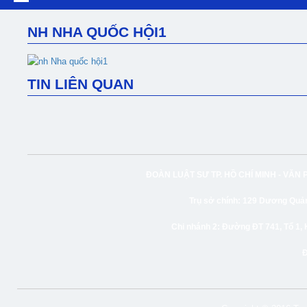
NH NHA QUỐC HỘI1
TIN LIÊN QUAN
ĐOÀN LUẬT SƯ TP. HỒ CHÍ MINH -
VĂN 
Trụ sở chính:
129 Dương Quảng
Chi nhánh 2:
Đường ĐT 741, Tổ 1, 