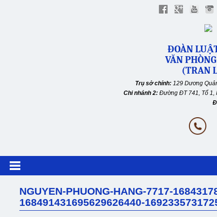
ĐOÀN LUẬT
VĂN PHÒNG
(TRAN L
Trụ sở chính:
129 Dương Quản
Chi nhánh 2:
Đường ĐT 741, Tổ 1, 
Đ
NGUYEN-PHUONG-HANG-7717-168431789
168491431695629626440-169233573172