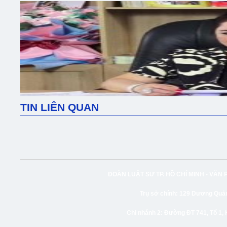
TIN LIÊN QUAN
ĐOÀN LUẬT SƯ TP. HỒ CHÍ MINH -
VĂN 
Trụ sở chính:
129 Dương Quảng
Chi nhánh 2:
Đường ĐT 741, Tổ 1, 