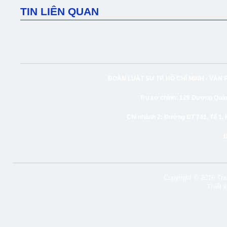
TIN LIÊN QUAN
ĐOÀN LUẬT SƯ TP. HỒ CHÍ MINH -
VĂN 
Trụ sở chính:
129 Dương Quảng
Chi nhánh 2:
Đường ĐT 741, Tổ 1, 
Copyright © 2016 Tran
Thiết 