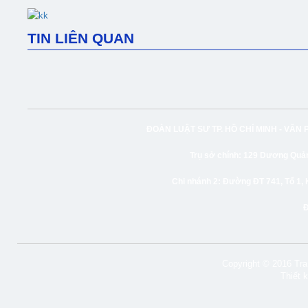
TIN LIÊN QUAN
ĐOÀN LUẬT SƯ TP. HỒ CHÍ MINH -
VĂN 
Trụ sở chính:
129 Dương Quảng
Chi nhánh 2:
Đường ĐT 741, Tổ 1, 
Copyright © 2016 Tran
Thiết 