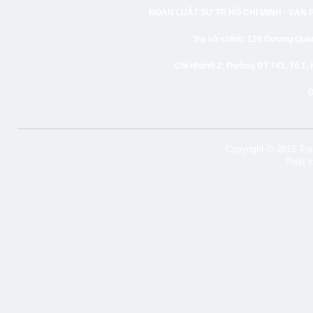
ĐOÀN LUẬT SƯ TP. HỒ CHÍ MINH -
VĂN 
Trụ sở chính:
129 Dương Quảng
Chi nhánh 2:
Đường ĐT 741, Tổ 1, 
Copyright © 2016 Tran
Thiết 