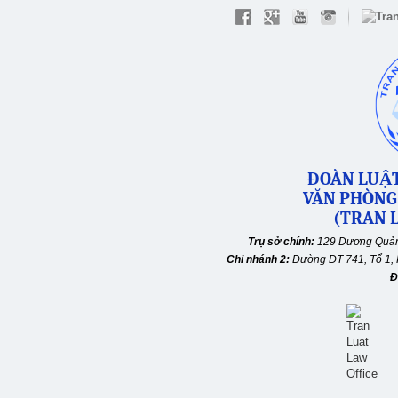
ĐOÀN LUẬT
VĂN PHÒNG
(TRAN L
Trụ sở chính:
129 Dương Quản
Chi nhánh 2:
Đường ĐT 741, Tổ 1, 
Đ