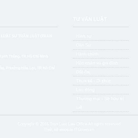
TƯ VẤN LUẬT
Hình sự
 LUẬT SƯ TRẦN LUẬT
(TRAN
Dân Sự
Hành chính
nh Thông, TP. Hồ Chí Minh
Hôn nhân và gia đình
òa, Phường Hòa Lợi, TP. Hồ Chí
Đất đai
Thừa kế - Di chúc
Lao động
Thương mại - Sở hữu trí
tuệ
Copyright © 2016 Tran Luat Law Office All rights reserved
Thiết kế website
ITGreen.vn