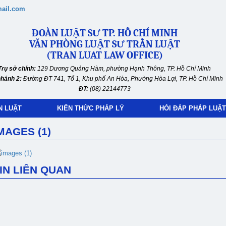
ail.com
ĐOÀN LUẬT SƯ TP. HỒ CHÍ MINH
VĂN PHÒNG LUẬT SƯ TRẦN LUẬT
(TRAN LUAT LAW OFFICE)
Trụ sở chính:
129 Dương Quảng Hàm, phường Hạnh Thông, TP. Hồ Chí Minh
nhánh 2:
Đường ĐT 741, Tổ 1, Khu phố An Hòa, Phường Hòa Lợi, TP. Hồ Chí Minh
ĐT:
(08) 22144773
N LUẬT
KIẾN THỨC PHÁP LÝ
HỎI ĐÁP PHÁP LUẬT
MAGES (1)
IN LIÊN QUAN