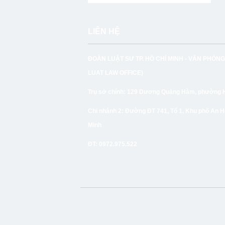
LIÊN HỆ
ĐOÀN LUẬT SƯ TP. HỒ CHÍ MINH -
VĂN PHÒNG
LUAT LAW OFFICE)
Trụ sở chính:
129 Dương Quảng Hàm, phường Hạ
Chi nhánh 2:
Đường ĐT 741, Tổ 1, Khu phố An H
Minh
ĐT
: 0972.975.522