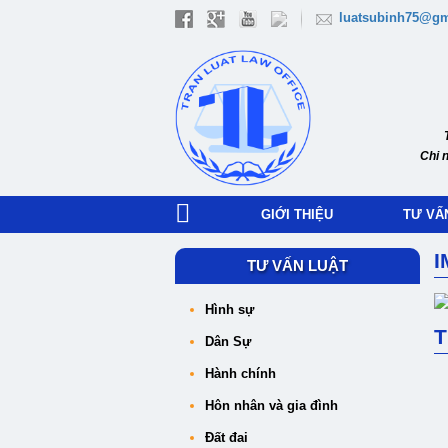
luatsubinh75@gm
Chi 
GIỚI THIỆU
TƯ VẤ
I
TƯ VẤN LUẬT
Hình sự
T
Dân Sự
Hành chính
Hôn nhân và gia đình
Đất đai