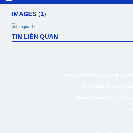
IMAGES (1)
TIN LIÊN QUAN
ĐOÀN LUẬT SƯ TP. HỒ CHÍ MINH -
VĂN 
Trụ sở chính:
129 Dương Quảng
Chi nhánh 2:
Đường ĐT 741, Tổ 1, 