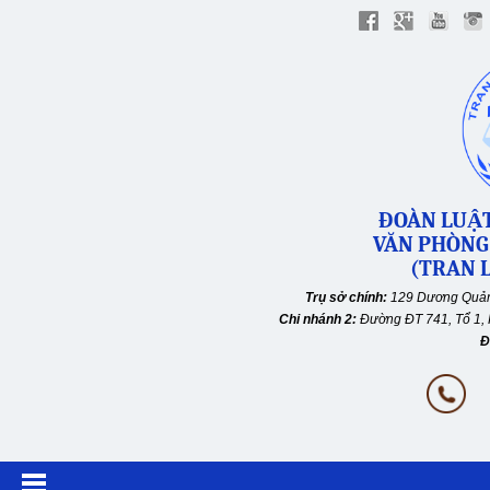
ĐOÀN LUẬT
VĂN PHÒNG
(TRAN L
Trụ sở chính:
129 Dương Quản
Chi nhánh 2:
Đường ĐT 741, Tổ 1, 
Đ