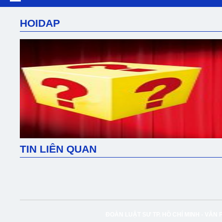
HOIDAP
TIN LIÊN QUAN
ĐOÀN LUẬT SƯ TP. HỒ CHÍ MINH -
VĂN 