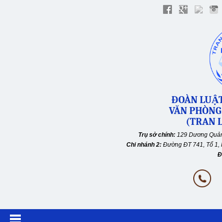
ĐOÀN LUẬT
VĂN PHÒNG
(TRAN L
Trụ sở chính:
129 Dương Quản
Chi nhánh 2:
Đường ĐT 741, Tổ 1, 
Đ