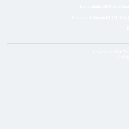
Trụ sở chính:
129 Dương Quảng
Chi nhánh 2:
Đường ĐT 741, Tổ 1, 
Copyright © 2016 Tran
Thiết 