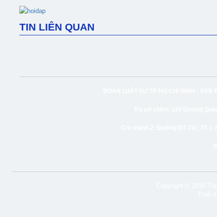
TIN LIÊN QUAN
ĐOÀN LUẬT SƯ TP. HỒ CHÍ MINH -
VĂN 
Trụ sở chính:
129 Dương Quảng
Chi nhánh 2:
Đường ĐT 741, Tổ 1, 
Copyright © 2016 Tran
Thiết 