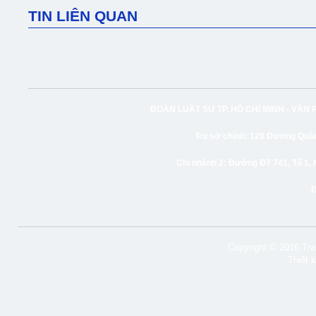
TIN LIÊN QUAN
ĐOÀN LUẬT SƯ TP. HỒ CHÍ MINH -
VĂN 
Trụ sở chính:
129 Dương Quảng
Chi nhánh 2:
Đường ĐT 741, Tổ 1, 
Copyright © 2016 Tran
Thiết 