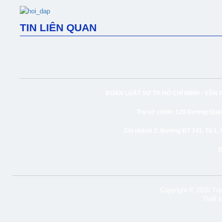
TIN LIÊN QUAN
ĐOÀN LUẬT SƯ TP. HỒ CHÍ MINH -
VĂN 
Trụ sở chính:
129 Dương Quảng
Chi nhánh 2:
Đường ĐT 741, Tổ 1, 
Copyright © 2016 Tran
Thiết 