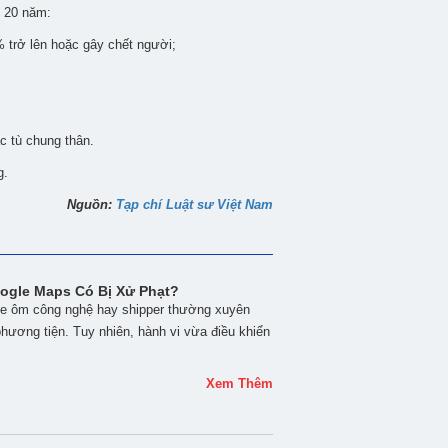
n 20 năm:
 trở lên hoặc gây chết người;
c tù chung thân.
g.
Nguồn:
Tạp chí Luật sư Việt Nam
ogle Maps Có Bị Xử Phạt?
 xe ôm công nghệ hay shipper thường xuyên
phương tiện. Tuy nhiên, hành vi vừa điều khiển
Xem Thêm