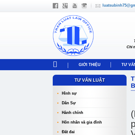
luatsubinh75@g
Chi 
GIỚI THIỆU
TƯ VẤ
T
TƯ VẤN LUẬT
B
Hình sự
Dân Sự
Hành chính
p
Hôn nhân và gia đình
V
Đất đai