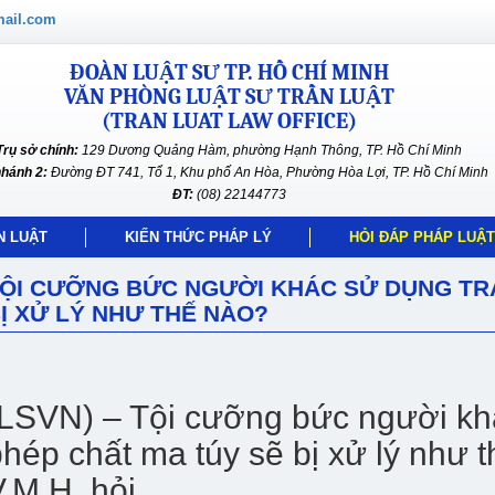
mail.com
ĐOÀN LUẬT SƯ TP. HỒ CHÍ MINH
VĂN PHÒNG LUẬT SƯ TRẦN LUẬT
(TRAN LUAT LAW OFFICE)
Trụ sở chính:
129 Dương Quảng Hàm, phường Hạnh Thông, TP. Hồ Chí Minh
nhánh 2:
Đường ĐT 741, Tổ 1, Khu phố An Hòa, Phường Hòa Lợi, TP. Hồ Chí Minh
ĐT:
(08) 22144773
N LUẬT
KIẾN THỨC PHÁP LÝ
HỎI ĐÁP PHÁP LUẬT
ỘI CƯỠNG BỨC NGƯỜI KHÁC SỬ DỤNG TRÁ
Ị XỬ LÝ NHƯ THẾ NÀO?
(LSVN) – Tội cưỡng bức người khá
hép chất ma túy sẽ bị xử lý như 
.M.H. hỏi.