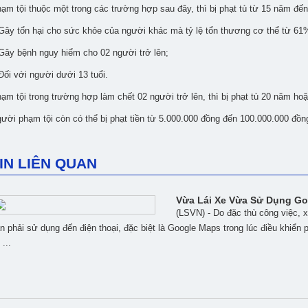
ạm tội thuộc một trong các trường hợp sau đây, thì bị phạt tù từ 15 năm đế
Gây tổn hại cho sức khỏe của người khác mà tỷ lệ tổn thương cơ thể từ 61%
Gây bệnh nguy hiểm cho 02 người trở lên;
Đối với người dưới 13 tuổi.
ạm tội trong trường hợp làm chết 02 người trở lên, thì bị phạt tù 20 năm hoặ
ười phạm tội còn có thể bị phạt tiền từ 5.000.000 đồng đến 100.000.000 đồn
IN LIÊN QUAN
Vừa Lái Xe Vừa Sử Dụng Go
(LSVN) - Do đặc thù công việc,
n phải sử dụng đến điện thoại, đặc biệt là Google Maps trong lúc điều khiển 
 ...