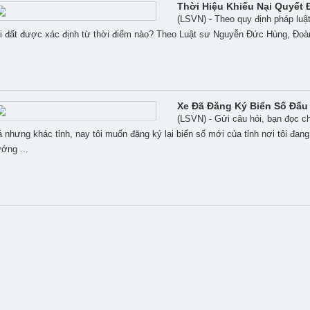
Thời Hiệu Khiếu Nại Quyết 
(LSVN) - Theo quy định pháp luật
i đất được xác định từ thời điểm nào? Theo Luật sư Nguyễn Đức Hùng, Đoàn L
Xe Đã Đăng Ký Biển Số Đấu
(LSVN) - Gửi câu hỏi, bạn đọc ch
á nhưng khác tỉnh, nay tôi muốn đăng ký lại biển số mới của tỉnh nơi tôi đ
ớng ...