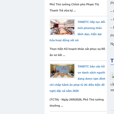
Ph
Phó Thủ tướng Chính phủ Phạm Thị
Thanh Trà vừa ký ...
– 
– 
TANDTC tiếp tục đổi
– 
mới phương thức
lãnh đạo, hiện đại
Ph
hóa hoạt động xét xử
Ng
Thực hiện Kế hoạch khảo sát phục vụ Đề
án sơ kết ...
T
TANDTC báo cáo hồ
sơ danh sách người
đang được tạm đình
cầ
chỉ chấp hành án phạt tù đủ điều kiện đề
xe
nghị đặc xá năm 2026
(TCTA) - Ngày 24/5/2026, Phó Thủ tướng
thường ...