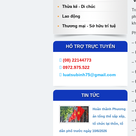
Thừa kế - Di chúc
Tr
Lao động
ph
kh
Thương mại - Sở hữu trí tuệ
Ph
– 
HỔ TRỢ TRỰC TUYẾN
– 
(08) 22144773
– 
0972.975.522
– 
luatsubinh75@gmail.com
– 
– 
TIN TỨC
– 
Hoàn thành Phương
– 
án tổng thể sắp xếp,
– 
tổ chức lại thôn, tổ
– 
dân phố trước ngày 10/6/2026