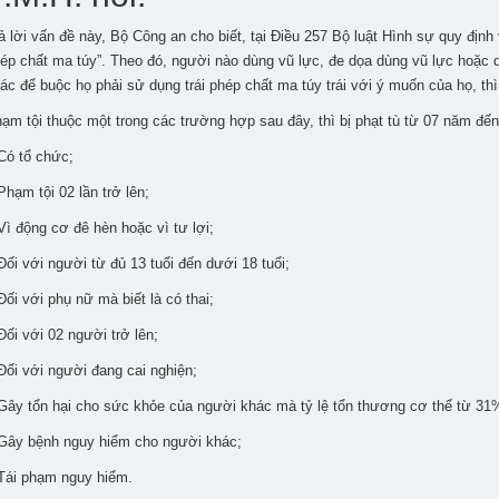
ả lời vấn đề này, Bộ Công an cho biết, tại Điều 257 Bộ luật Hình sự quy địn
ép chất ma túy”. Theo đó, người nào dùng vũ lực, đe dọa dùng vũ lực hoặc d
ác để buộc họ phải sử dụng trái phép chất ma túy trái với ý muốn của họ, th
ạm tội thuộc một trong các trường hợp sau đây, thì bị phạt tù từ 07 năm đế
Có tổ chức;
Phạm tội 02 lần trở lên;
Vì động cơ đê hèn hoặc vì tư lợi;
Đối với người từ đủ 13 tuổi đến dưới 18 tuổi;
Đối với phụ nữ mà biết là có thai;
Đối với 02 người trở lên;
Đối với người đang cai nghiện;
Gây tổn hại cho sức khỏe của người khác mà tỷ lệ tổn thương cơ thể từ 3
Gây bệnh nguy hiểm cho người khác;
Tái phạm nguy hiểm.