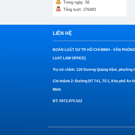
Trong ngày: 56
Tổng lượt: 276483
LIÊN HỆ
ĐOÀN LUẬT SƯ TP. HỒ CHÍ MINH -
VĂN PHÒNG
LUAT LAW OFFICE)
Trụ sở chính:
129 Dương Quảng Hàm, phường Hạ
Chi nhánh 2:
Đường ĐT 741, Tổ 1, Khu phố An H
Minh
ĐT
: 0972.975.522