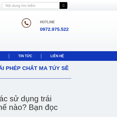
HOTLINE
0972.975.522
TIN TỨC
LIÊN HỆ
I PHÉP CHẤT MA TÚY SẼ
c sử dụng trái
thế nào? Bạn đọc