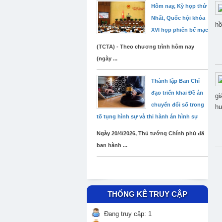
Hôm nay, Kỳ họp thứ
Nhất, Quốc hội khóa
hồ
XVI họp phiên bế mạc
(TCTA) - Theo chương trình hôm nay
(ngày ...
Thành lập Ban Chỉ
đạo triển khai Đề án
gi
chuyển đổi số trong
hư
tố tụng hình sự và thi hành án hình sự
Ngày 20/4/2026, Thủ tướng Chính phủ đã
ban hành ...
THỐNG KÊ TRUY CẬP
Đang truy cập: 1