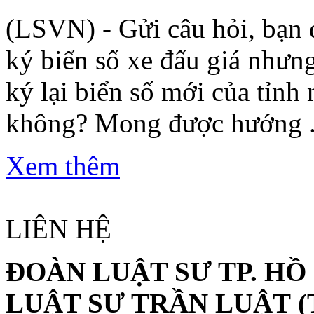
(LSVN) - Gửi câu hỏi, bạn đ
ký biển số xe đấu giá nhưn
ký lại biển số mới của tỉnh
không? Mong được hướng .
Xem thêm
LIÊN HỆ
ĐOÀN LUẬT SƯ TP. HỒ
LUẬT SƯ TRẦN LUẬT
(