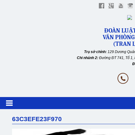
ĐOÀN LUẬT
VĂN PHÒNG
(TRAN L
Trụ sở chính:
129 Dương Quản
Chi nhánh 2:
Đường ĐT 741, Tổ 1, 
Đ
63C3EFE23F970