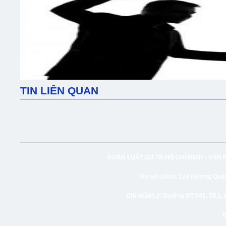
TIN LIÊN QUAN
ĐOÀN LUẬT SƯ TP. HỒ CHÍ MINH -
VĂN 
Trụ sở chính:
129 Dương Quảng
Chi nhánh 2:
Đường ĐT 741, Tổ 1, 