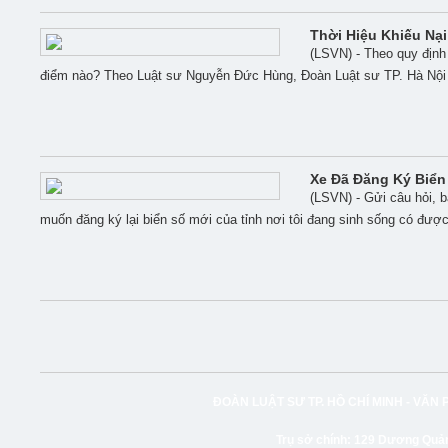
Thời Hiệu Khiếu Nại
(LSVN) - Theo quy định 
điểm nào? Theo Luật sư Nguyễn Đức Hùng, Đoàn Luật sư TP. Hà Nội ch
Xe Đã Đăng Ký Biển
(LSVN) - Gửi câu hỏi, b
muốn đăng ký lại biển số mới của tỉnh nơi tôi đang sinh sống có đư
ĐOÀN LUẬT SƯ TP. HỒ CHÍ MINH -
VĂN 
Trụ sở chính:
129 Dương Quảng