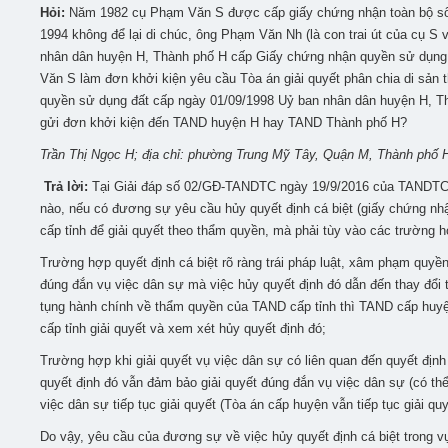
Hỏi:
Năm 1982 cụ Phạm Văn S được cấp giấy chứng nhận toàn bộ số
1994 không để lại di chúc, ông Phạm Văn Nh (là con trai út của cụ S
nhân dân huyện H, Thành phố H cấp Giấy chứng nhận quyền sử dụng 
Văn S làm đơn khởi kiện yêu cầu Tòa án giải quyết phân chia di sản 
quyền sử dụng đất cấp ngày 01/09/1998 Uỷ ban nhân dân huyện H, Th
gửi đơn khởi kiện đến TAND huyện H hay TAND Thành phố H?
Trần Thị Ngọc H; địa chỉ: phường Trung Mỹ Tây, Quận M, Thành phố 
Trả lời:
Tại Giải đáp số 02/GĐ-TANDTC ngày 19/9/2016 của TANDTC đã
nào, nếu có đương sự yêu cầu hủy quyết định cá biệt (giấy chứng nh
cấp tỉnh để giải quyết theo thẩm quyền, mà phải tùy vào các trường 
Trường hợp quyết định cá biệt rõ ràng trái pháp luật, xâm phạm quyề
đúng đắn vụ việc dân sự mà việc hủy quyết định đó dẫn đến thay đổi 
tụng hành chính về thẩm quyền của TAND cấp tỉnh thì TAND cấp huyện
cấp tỉnh giải quyết và xem xét hủy quyết định đó;
Trường hợp khi giải quyết vụ việc dân sự có liên quan đến quyết định
quyết định đó vẫn đảm bảo giải quyết đúng đắn vụ việc dân sự (có th
việc dân sự tiếp tục giải quyết (Tòa án cấp huyện vẫn tiếp tục giải qu
Do vậy, yêu cầu của đương sự về việc hủy quyết định cá biệt trong v