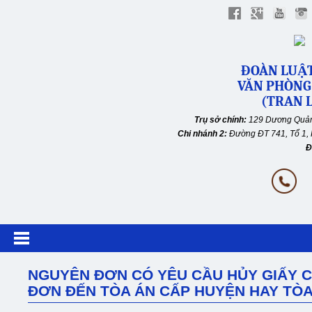
ĐOÀN LUẬT
VĂN PHÒNG
(TRAN L
Trụ sở chính:
129 Dương Quản
Chi nhánh 2:
Đường ĐT 741, Tổ 1, 
Đ
NGUYÊN ĐƠN CÓ YÊU CẦU HỦY GIẤY C
ĐƠN ĐẾN TÒA ÁN CẤP HUYỆN HAY TÒA