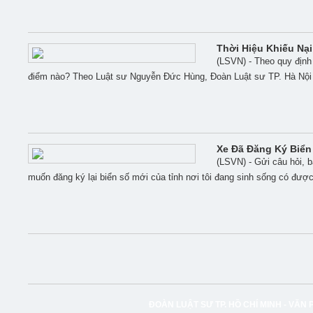
Thời Hiệu Khiếu Nại
(LSVN) - Theo quy định 
điểm nào? Theo Luật sư Nguyễn Đức Hùng, Đoàn Luật sư TP. Hà Nội ch
Xe Đã Đăng Ký Biển
(LSVN) - Gửi câu hỏi, b
muốn đăng ký lại biển số mới của tỉnh nơi tôi đang sinh sống có đư
ĐOÀN LUẬT SƯ TP. HỒ CHÍ MINH -
VĂN 