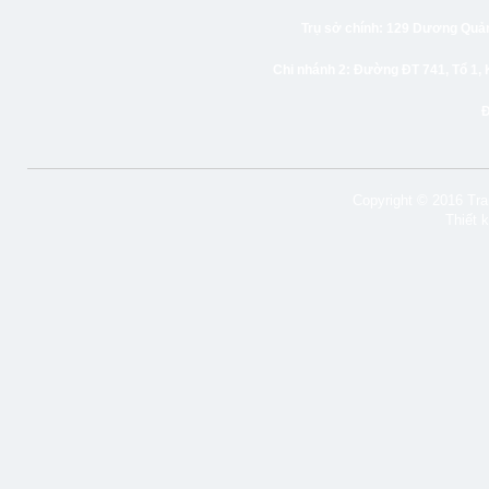
Trụ sở chính:
129 Dương Quảng
Chi nhánh 2:
Đường ĐT 741, Tổ 1, 
Copyright © 2016 Tran
Thiết 