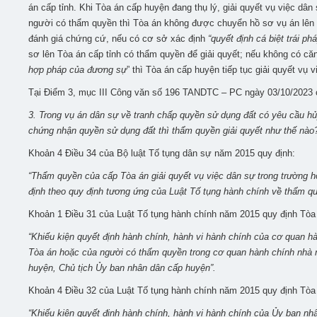
án cấp tỉnh.
Khi Tòa án cấp huyện đang thụ lý, giải quyết vụ việc dân
người có thẩm quyền thì Tòa án không được chuyển hồ sơ vụ án lên Tòa
đánh giá chứng cứ, nếu có cơ sở xác định
“quyết định cá biệt trái p
sơ lên Tòa án cấp tỉnh có thẩm quyền để giải quyết; nếu không có căn 
hợp pháp của đương sự
” thì Tòa án cấp huyện tiếp tục giải quyết vụ
Tại Điểm 3, mục III Công văn số 196 TANDTC – PC ngày 03/10/202
3. Trong vụ án dân sự về tranh chấp quyền sử dụng đất có yêu cầu h
chứng nhận quyền sử dụng đất thì thẩm quyền giải quyết như thế nào
Khoản 4 Điều 34 của Bộ luật Tố tụng dân sự năm 2015 quy định:
“Thẩm quyền của cấp Tòa án giải quyết vụ việc dân sự trong trường h
định theo quy định tương ứng của Luật Tố tụng hành chính về thẩm q
Khoản 1 Điều 31 của Luật Tố tụng hành chính năm 2015 quy định Tòa 
“Khiếu kiện quyết định hành chính, hành vi hành chính của cơ quan hà
Tòa án hoặc của người có thẩm quyền trong cơ quan hành chính nhà n
huyện, Chủ tịch Ủy ban nhân dân cấp huyện”.
Khoản 4 Điều 32 của Luật Tố tụng hành chính năm 2015 quy định Tòa á
“Khiếu kiện quyết định hành chính, hành vi hành chính của Ủy ban nh