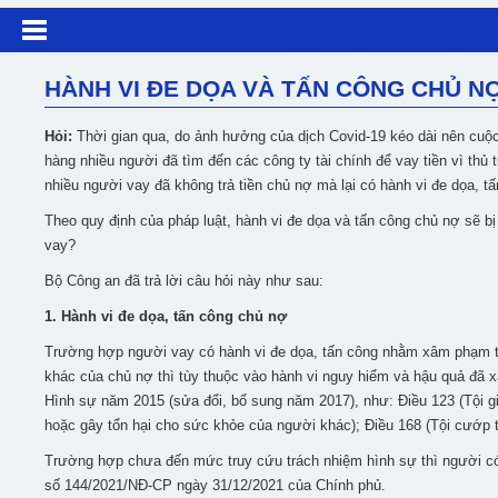
HÀNH VI ĐE DỌA VÀ TẤN CÔNG CHỦ NỢ
Hỏi:
Thời gian qua, do ảnh hưởng của dịch Covid-19 kéo dài nên cuộc
hàng nhiều người đã tìm đến các công ty tài chính để vay tiền vì thủ 
nhiều người vay đã không trả tiền chủ nợ mà lại có hành vi đe dọa, 
Theo quy định của pháp luật, hành vi đe dọa và tấn công chủ nợ sẽ b
vay?
Bộ Công an đã trả lời câu hỏi này như sau:
1. Hành vi đe dọa, tấn công chủ nợ
Trường hợp người vay có hành vi đe dọa, tấn công nhằm xâm phạm tí
khác của chủ nợ thì tùy thuộc vào hành vi nguy hiểm và hậu quả đã xả
Hình sự năm 2015 (sửa đổi, bổ sung năm 2017), như: Điều 123 (Tội giế
hoặc gây tổn hại cho sức khỏe của người khác); Điều 168 (Tội cướp tà
Trường hợp chưa đến mức truy cứu trách nhiệm hình sự thì người có h
số 144/2021/NĐ-CP ngày 31/12/2021 của Chính phủ.