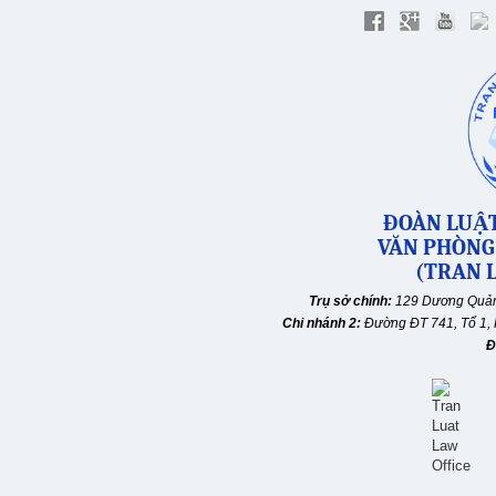
ĐOÀN LUẬT
VĂN PHÒNG
(TRAN L
Trụ sở chính:
129 Dương Quản
Chi nhánh 2:
Đường ĐT 741, Tổ 1, 
Đ