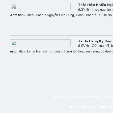
Thời Hiệu Khiếu Nại
(LSVN) - Theo quy định 
điểm nào? Theo Luật sư Nguyễn Đức Hùng, Đoàn Luật sư TP. Hà Nội ch
Xe Đã Đăng Ký Biển
(LSVN) - Gửi câu hỏi, b
muốn đăng ký lại biển số mới của tỉnh nơi tôi đang sinh sống có đư
ĐOÀN LUẬT SƯ TP. HỒ CHÍ MINH -
VĂN 
Trụ sở chính:
129 Dương Quảng