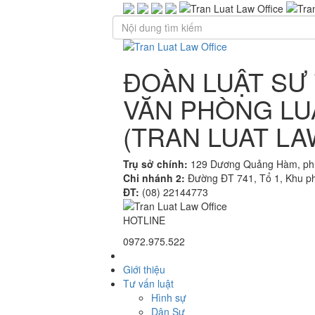
ĐOÀN LUẬT SƯ 
VĂN PHÒNG LU
(TRAN LUAT LA
Trụ sở chính:
129 Dương Quảng Hàm, phư
Chi nhánh 2:
Đường ĐT 741, Tổ 1, Khu ph
ĐT:
(08) 22144773
HOTLINE
0972.975.522
Giới thiệu
Tư vấn luật
Hình sự
Dân Sự