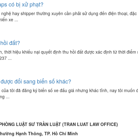
ps có bị xử phạt?
 nghệ hay shipper thường xuyên cần phải sử dụng đến điện thoại, đặc b
iển xe ...
 hồi đất?
h, thời hiệu khiếu nại quyết định thu hồi đất được xác định từ thời đ
237 ...
 được đổi sang biển số khác?
 của tôi đã đăng ký biển số xe đấu giá nhưng khác tỉnh, nay tôi muốn đ
g ...
 PHÒNG LUẬT SƯ TRẦN LUẬT
(TRAN LUAT LAW OFFICE)
hường Hạnh Thông, TP. Hồ Chí Minh