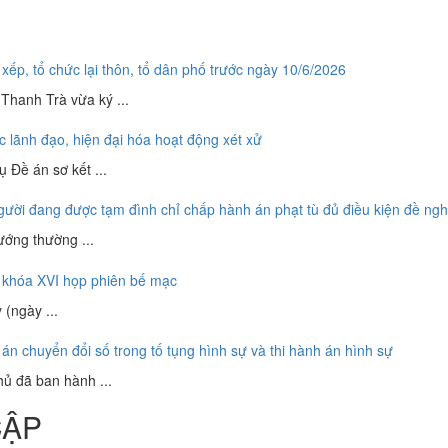
ếp, tổ chức lại thôn, tổ dân phố trước ngày 10/6/2026
hanh Trà vừa ký ...
 lãnh đạo, hiện đại hóa hoạt động xét xử
 Đề án sơ kết ...
ời đang được tạm đình chỉ chấp hành án phạt tù đủ điều kiện đề ng
ướng thường ...
 khóa XVI họp phiên bế mạc
(ngày ...
án chuyển đổi số trong tố tụng hình sự và thi hành án hình sự
ủ đã ban hành ...
ẬP