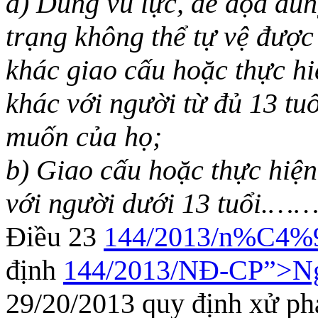
a) Dùng vũ lực, đe d
ọa
dùn
trạng không th
ể
tự vệ được
khác giao cấu hoặc thực hi
khác với người từ đủ 13 tuổ
muốn của họ;
b) Giao cấu hoặc thực hiện
với người dưới 13 tuổi.
……
Điều 23
144/2013/n%C4%9
định
144/2013/NĐ-CP”>N
29/20/2013 quy định xử phạ