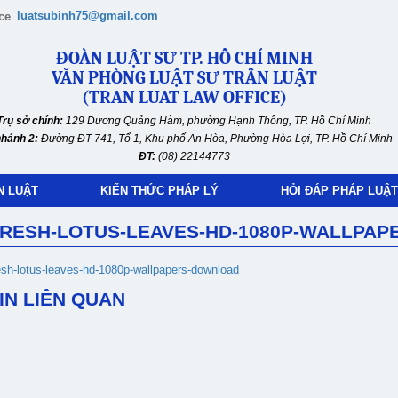
luatsubinh75@gmail.com
ĐOÀN LUẬT SƯ TP. HỒ CHÍ MINH
VĂN PHÒNG LUẬT SƯ TRẦN LUẬT
(TRAN LUAT LAW OFFICE)
Trụ sở chính:
129 Dương Quảng Hàm, phường Hạnh Thông, TP. Hồ Chí Minh
nhánh 2:
Đường ĐT 741, Tổ 1, Khu phố An Hòa, Phường Hòa Lợi, TP. Hồ Chí Minh
ĐT:
(08) 22144773
N LUẬT
KIẾN THỨC PHÁP LÝ
HỎI ĐÁP PHÁP LUẬT
RESH-LOTUS-LEAVES-HD-1080P-WALLPA
esh-lotus-leaves-hd-1080p-wallpapers-download
IN LIÊN QUAN