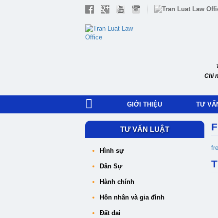
Chi 
GIỚI THIỆU
TƯ VẤ
F
TƯ VẤN LUẬT
fr
Hình sự
T
Dân Sự
Hành chính
Hôn nhân và gia đình
Đất đai