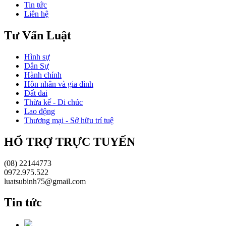
Tin tức
Liên hệ
Tư Vấn Luật
Hình sự
Dân Sự
Hành chính
Hôn nhân và gia đình
Đất đai
Thừa kế - Di chúc
Lao động
Thương mại - Sở hữu trí tuệ
HỔ TRỢ TRỰC TUYẾN
(08) 22144773
0972.975.522
luatsubinh75@gmail.com
Tin tức