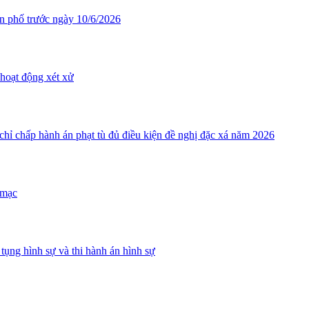
ân phố trước ngày 10/6/2026
hoạt động xét xử
ỉ chấp hành án phạt tù đủ điều kiện đề nghị đặc xá năm 2026
 mạc
tụng hình sự và thi hành án hình sự