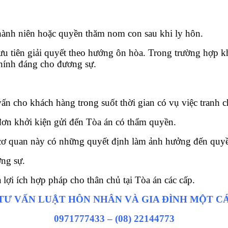
hành niên hoặc quyền thăm nom con sau khi ly hôn.
giải quyết theo hướng ôn hòa. Trong trường hợp không 
chính đáng cho đương sự.
ho khách hàng trong suốt thời gian có vụ việc tranh c
n đơn khởi kiện gửi đến Tòa án có thẩm quyền.
i cơ quan này có những quyết định làm ảnh hưởng đến quyề
ơng sự.
 lợi ích hợp pháp cho thân chủ tại Tòa án các cấp.
 TƯ VẤN LUẬT HÔN NHÂN VÀ GIA ĐÌNH MỘT 
0971777433 – (08) 22144773