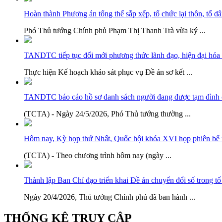
Hoàn thành Phương án tổng thể sắp xếp, tổ chức lại thôn, tổ d
Phó Thủ tướng Chính phủ Phạm Thị Thanh Trà vừa ký ...
TANDTC tiếp tục đổi mới phương thức lãnh đạo, hiện đại hóa 
Thực hiện Kế hoạch khảo sát phục vụ Đề án sơ kết ...
TANDTC báo cáo hồ sơ danh sách người đang được tạm đình ch
(TCTA) - Ngày 24/5/2026, Phó Thủ tướng thường ...
Hôm nay, Kỳ họp thứ Nhất, Quốc hội khóa XVI họp phiên bế
(TCTA) - Theo chương trình hôm nay (ngày ...
Thành lập Ban Chỉ đạo triển khai Đề án chuyển đổi số trong tố 
Ngày 20/4/2026, Thủ tướng Chính phủ đã ban hành ...
THỐNG KÊ TRUY CẬP