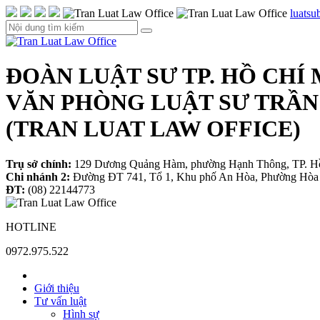
luats
ĐOÀN LUẬT SƯ TP. HỒ CHÍ
VĂN PHÒNG LUẬT SƯ TRẦN
(TRAN LUAT LAW OFFICE)
Trụ sở chính:
129 Dương Quảng Hàm, phường Hạnh Thông, TP. H
Chi nhánh 2:
Đường ĐT 741, Tổ 1, Khu phố An Hòa, Phường Hòa 
ĐT:
(08) 22144773
HOTLINE
0972.975.522
Giới thiệu
Tư vấn luật
Hình sự