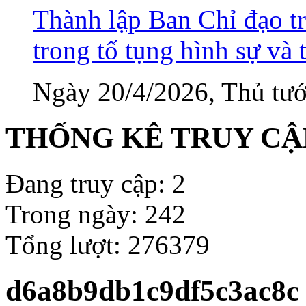
Thành lập Ban Chỉ đạo tr
trong tố tụng hình sự và 
Ngày 20/4/2026, Thủ tướ
THỐNG KÊ TRUY CẬ
Đang truy cập: 2
Trong ngày: 242
Tổng lượt: 276379
d6a8b9db1c9df5c3ac8c