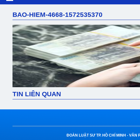
BAO-HIEM-4668-1572535370
TIN LIÊN QUAN
ĐOÀN LUẬT SƯ TP. HỒ CHÍ MINH -
VĂN 