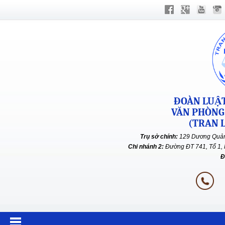
ĐOÀN LUẬT
VĂN PHÒNG
(TRAN L
Trụ sở chính:
129 Dương Quản
Chi nhánh 2:
Đường ĐT 741, Tổ 1, 
Đ