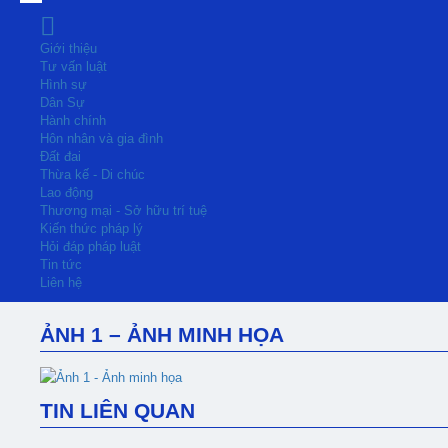
Giới thiệu
Tư vấn luật
Hình sự
Dân Sự
Hành chính
Hôn nhân và gia đình
Đất đai
Thừa kế - Di chúc
Lao động
Thương mại - Sở hữu trí tuệ
Kiến thức pháp lý
Hỏi đáp pháp luật
Tin tức
Liên hệ
ẢNH 1 – ẢNH MINH HỌA
TIN LIÊN QUAN