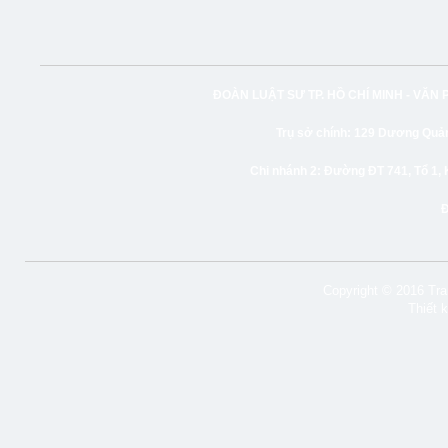
ĐOÀN LUẬT SƯ TP. HỒ CHÍ MINH -
VĂN 
Trụ sở chính:
129 Dương Quảng
Chi nhánh 2:
Đường ĐT 741, Tổ 1, 
Copyright © 2016 Tran
Thiết 