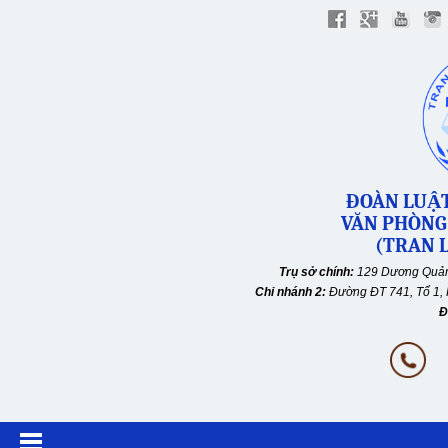
ĐOÀN LUẬT
VĂN PHÒNG
(TRAN L
Trụ sở chính:
129 Dương Quản
Chi nhánh 2:
Đường ĐT 741, Tổ 1, 
Đ