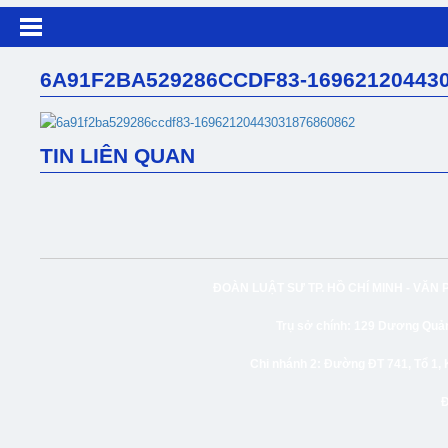
6A91F2BA529286CCDF83-169621204430
TIN LIÊN QUAN
ĐOÀN LUẬT SƯ TP. HỒ CHÍ MINH -
VĂN 
Trụ sở chính:
129 Dương Quảng
Chi nhánh 2:
Đường ĐT 741, Tổ 1, 