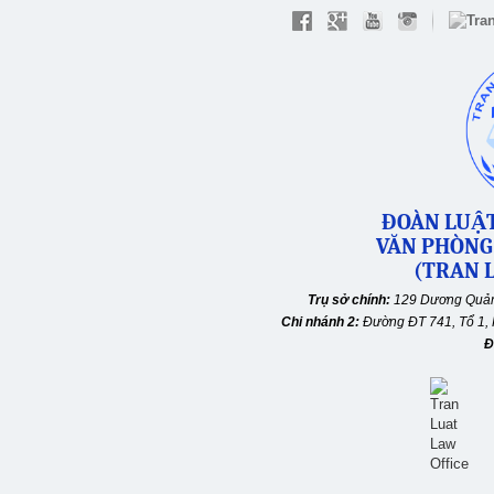
ĐOÀN LUẬT
VĂN PHÒNG
(TRAN L
Trụ sở chính:
129 Dương Quản
Chi nhánh 2:
Đường ĐT 741, Tổ 1, 
Đ