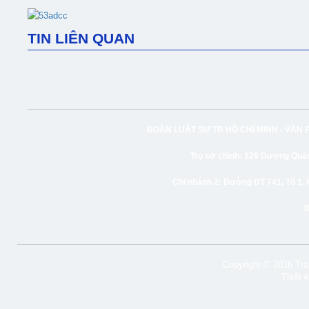
TIN LIÊN QUAN
ĐOÀN LUẬT SƯ TP. HỒ CHÍ MINH -
VĂN 
Trụ sở chính:
129 Dương Quảng
Chi nhánh 2:
Đường ĐT 741, Tổ 1, 
Copyright © 2016 Tran
Thiết 