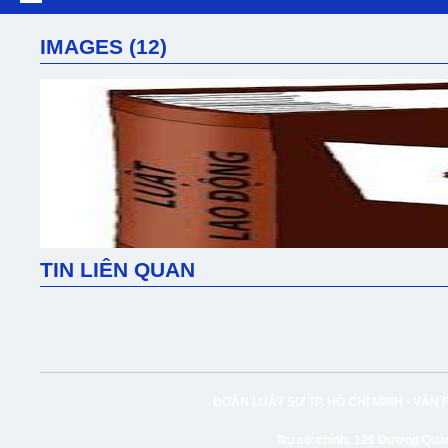
IMAGES (12)
TIN LIÊN QUAN
ĐOÀN LUẬT SƯ TP. HỒ CHÍ MINH -
VĂN 
Trụ sở chính:
129 Dương Quảng