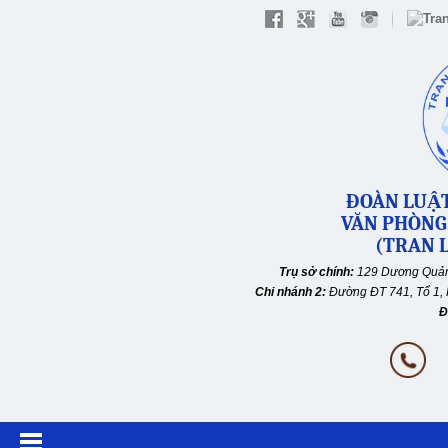
ĐOÀN LUẬT
VĂN PHÒNG
(TRAN L
Trụ sở chính:
129 Dương Quản
Chi nhánh 2:
Đường ĐT 741, Tổ 1, 
Đ