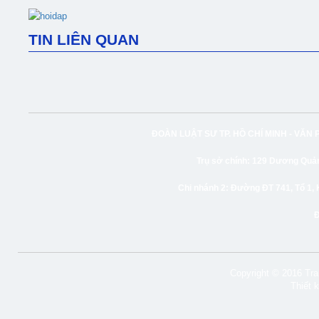
TIN LIÊN QUAN
ĐOÀN LUẬT SƯ TP. HỒ CHÍ MINH -
VĂN 
Trụ sở chính:
129 Dương Quảng
Chi nhánh 2:
Đường ĐT 741, Tổ 1, 
Copyright © 2016 Tran
Thiết 