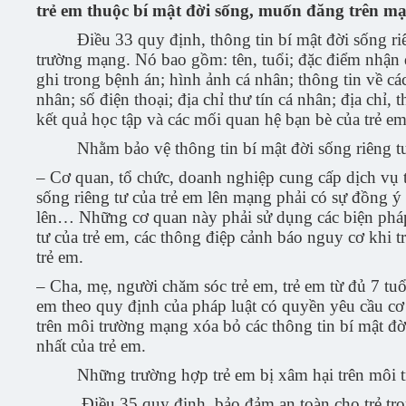
trẻ em thuộc bí mật đời sống, muốn đăng trên mạ
Điều 33 quy định, thông tin bí mật đời sống riêng
trường mạng. Nó bao gồm: tên, tuổi; đặc điểm nhận d
ghi trong bệnh án; hình ảnh cá nhân; thông tin về các
nhân; số điện thoại; địa chỉ thư tín cá nhân; địa chỉ, 
kết quả học tập và các mối quan hệ bạn bè của trẻ em
Nhằm bảo vệ thông tin bí mật đời sống riêng tư 
– Cơ quan, tổ chức, doanh nghiệp cung cấp dịch vụ t
sống riêng tư của trẻ em lên mạng phải có sự đồng ý 
lên… Những cơ quan này phải sử dụng các biện pháp,
tư của trẻ em, các thông điệp cảnh báo nguy cơ khi tr
trẻ em.
– Cha, mẹ, người chăm sóc trẻ em, trẻ em từ đủ 7 tuổi
em theo quy định của pháp luật có quyền yêu cầu cơ
trên môi trường mạng xóa bỏ các thông tin bí mật đời
nhất của trẻ em.
Những trường hợp trẻ em bị xâm hại trên môi trườ
Điều 35 quy định, bảo đảm an toàn cho trẻ trong v