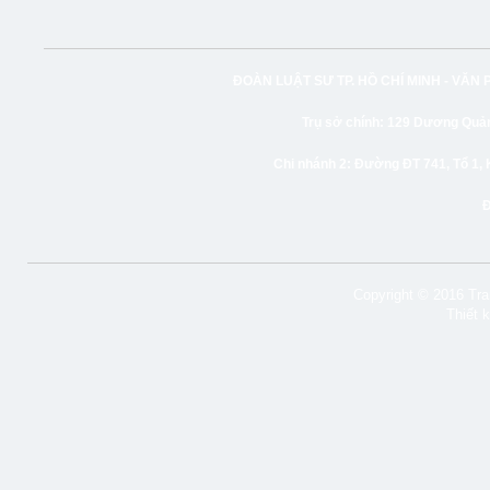
ĐOÀN LUẬT SƯ TP. HỒ CHÍ MINH -
VĂN 
Trụ sở chính:
129 Dương Quảng
Chi nhánh 2:
Đường ĐT 741, Tổ 1, 
Copyright © 2016 Tran
Thiết 